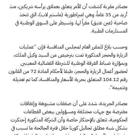
مصادر مقربة كشفت أن الأمر يتعلق بعملاق يرأسه شريكين، منذ
أزيد من 35 عاماً، وهي امبراطورية (ماستير لاب)، التي تتخذ
ضاحية (عين عتيق) مقراً لها، وتسيطر على السوق الوطنية في
المستلزمات الطبية.
وحسب بلاغ للمقرر العام لمجلس المنافسة فإن “عمليات
الزيارة والحجز المذكورة تمت بترخيص من السيد وكيل الملك،
وبمؤازرة ضباط الفرقة الوطنية للشرطة القضائية المعينين
لحضور أعمال الزيارة والحجز، طبقا لأحكام المادة 72 من القانون
رقم 104.12 المتعلق بحرية الأسعار والمنافسة، كما تم تعديله
وتتميمه”.
مصادر الجريدة، شدد على أن صفقات مشبوهة وإتفاقات
مفترضة مع جهات مختلفة ومسؤولين ببعض القطاعات
الحكومية، تتعلق بالإحتكار خاصة وأن الشركة المذكورة إحتكرت
بشكل شبه مطلق تحاليل كورنا خلال فترة الجائحة ما تسبب في