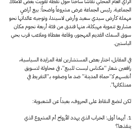
الرأي العام المحلي نقاشاً ساخناً حول نقطة تفويت بعض الأملاك
الجماعية. رئيس الجماعة عرض مشروعاً واضحاً: بيع أراضٍ
مهملة كأرض سيدي سعيد وأرض لاسيندا، وتوجيه عائداتها نحو
مشاريع تنموية مهيكلة، منها فندق من فئة أربعة نجوم مكان
سوق السمك القديم المهجور، وقاعة مغطاة وملاعب قرب بحي
الباستين.
في المقابل، اختار بعض المستشارين لغة المزايدة السياسية،
رافعين شعار “مكناس ليست للبيع”، في محاولة لتسويق
أنفسهم كـ”حماة المدينة” ضد ما وصفوه بـ”التفريط في
ممتلكاتها”.
لكن لنضع النقاط على الحروف، بعيداً عن الشعبوية:
1. أيهما أولى: الخراب الذي يهدد الأرواح أم المشروع الذي
ينقذها؟