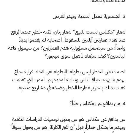
مدينة آمنة ونابضة.
3. الشعبوية تعطل التنمية وتهدر الفرص
شعار “مكناس ليست للبيع” شعار رنان، لكنه خطير عندما يُرفع
ضد هدم عمارتين آيلتين للسقوط. أصحابه لم يقدموا بديلاً
واحداً: من سيتحمل مسؤولية هدم العمارتين؟ من سيمول قاعة
الباستين؟ كيف سيُعاد تأهيل سوق مهجور؟
الصمت عن الخطر ليس بطولة. البطولة هي اتخاذ قرار شجاع
بهدم ما يهدد حياة الناس وبناء ما يخدمهم. المدن التي تقدمت
فعلت ذلك بتحرير عقارها الخطر وضخه في مشاريع منتجة.
4. من يدافع عن مكناس حقاً؟
من يدافع عن مكناس هو من يطبق توصيات الدراسات التقنية
ويهدم ما يشكل خطراً، قبل أن تقع الكارثة. هو من يحول سوقاً