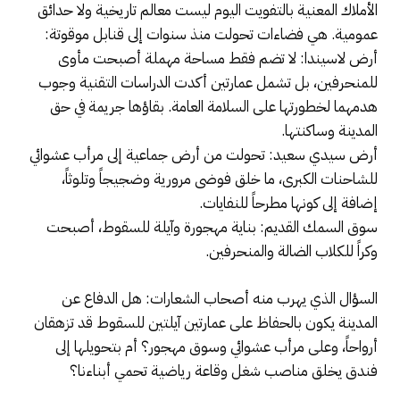
الأملاك المعنية بالتفويت اليوم ليست معالم تاريخية ولا حدائق
عمومية. هي فضاءات تحولت منذ سنوات إلى قنابل موقوتة:
أرض لاسيندا: لا تضم فقط مساحة مهملة أصبحت مأوى
للمنحرفين، بل تشمل عمارتين أكدت الدراسات التقنية وجوب
هدمهما لخطورتها على السلامة العامة. بقاؤها جريمة في حق
المدينة وساكنتها.
أرض سيدي سعيد: تحولت من أرض جماعية إلى مرأب عشوائي
للشاحنات الكبرى، ما خلق فوضى مرورية وضجيجاً وتلوثاً،
إضافة إلى كونها مطرحاً للنفايات.
سوق السمك القديم: بناية مهجورة وآيلة للسقوط، أصبحت
وكراً للكلاب الضالة والمنحرفين.
السؤال الذي يهرب منه أصحاب الشعارات: هل الدفاع عن
المدينة يكون بالحفاظ على عمارتين آيلتين للسقوط قد تزهقان
أرواحاً، وعلى مرأب عشوائي وسوق مهجور؟ أم بتحويلها إلى
فندق يخلق مناصب شغل وقاعة رياضية تحمي أبناءنا؟