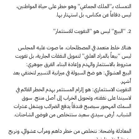
التمسك بـ”الملك الجماعي” وهو خطر على حياة المواطنين،
ليس دفاعاً عن مكناس، بل استهتار بها.
2. “البيع” ليس هو “التفويت للاستثمار”
هناك خلط متعمد في المصطلحات. ما صوت عليه المجلس
ليس “بيعاً بالمزاد العلني” لتمويل النفقات الجارية، بل تفويت
مشروط بالاستثمار والهدم وإعادة البناء. الفرق جوهري:
البيع العشوائي: هو ضخ السيولة في ميزانية التسيير لتختفي بعد
أشهر.
التفويت الاستثماري: هو إلزام المستثمر بهدم الخطر القائم في
لاسيندا على نفقته، وتحويل الخراب إلى أصل منتج. سوق
السمك المهجور سيصبح فندقاً يدفع الضرائب ويشغل عشرات
الشباب. أرض سيدي سعيد ستتخلص من فوضى الشاحنات.
المعادلة واضحة: نتخلص من خطر داهم ومرأب عشوائي، ونربح