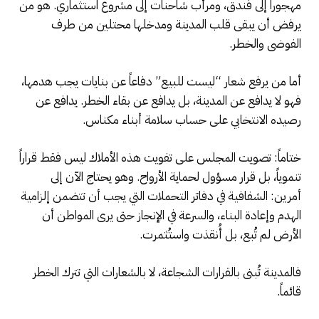
مهجوراً إلى فندق، ومرأب شاحنات إلى مشروع استثماري. هو من
يرفض أن يبقى قلب المدينة ومدخلها محتلين من طرف
الفوضى والخطر.
أما من يرفع شعار “ليست للبيع” دفاعاً عن بنايات يجب هدمها،
فهو لا يدافع عن المدينة، بل يدافع عن بقاء الخطر. يدافع عن
رصيده الانتخابي على حساب سلامة أبناء مكناس.
ختاماً: تصويت المجلس على تفويت هذه الأملاك ليس فقط قراراً
تنموياً، بل قرار مسؤول لحماية الأرواح. وهو يحتاج الآن إلى
أمرين: الشفافية في دفاتر التحملات التي يجب أن تتضمن إلزامية
الهدم وإعادة البناء، والسرعة في الإنجاز حتى يرى المواطن أن
الأرض لم تُبع، بل أُنقذت واستُثمرت.
فالمدينة تُبنى بالقرارات الشجاعة، لا بالشعارات التي تترك الخطر
قائماً.