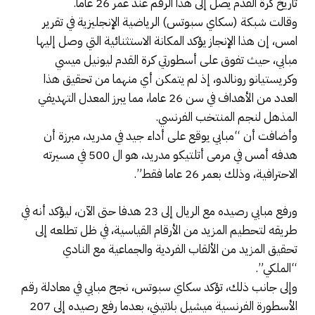
تاريخ كرة القدم يصل إلى هذا الرقم عند عمر 26 عاما.
وقالت شبكة (سكاي سبوتس) الرياضية الإنجليزية في تقرير
امس، إن هذا الإنجاز يؤكد المكانة الاستثنائية التي وصل إليها
مبابي، حيث تفوق على أسطورتي كرة القدم ليونيل ميسي
وكريستيانو رونالدو، إذ لم يتمكن أي منهما من تحقيق هذا
العدد من الأهداف في سن 26 عاما، مما يبرز المعدل التهديفي
المذهل لنجم المنتخب الفرنسي.
وأضافت أن “مبابي يوقع على أداء جيد في مدريد، مبرزة أن
هدفه أمس في مرمى أتلتيكو مدريد، هو ال 500 في مسيرته
الاحترافية، وذلك بعمر 26 عاما فقط”.
ورفع مبابي رصيده مع الريال إلى 23 هدفا حتى الآن، ليؤكد أنه في
طريقه لتحطيم المزيد من الأرقام القياسية، في ظل تطلعه إلى
تحقيق المزيد من الألقاب الفردية والجماعية مع النادي
“الملكي”.
وإلى جانب ذلك، تؤكد سكاي سبوتس، نجح مبابي في معادلة رقم
الأسطورة الفرنسية ميشيل بلاتيني، بعدما رفع رصيده إلى 207