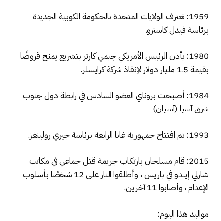
1959: تعترف الولايات المتحدة بالحكومة الكوبية الجديدة
برئاسة فيدل كاسترو.
1980: يأذن الرئيس الأمريكي جيمي كارتر بتشريع يمنح قروضًا
بقيمة 1.5 مليار دولار لإنقاذ شركة كرايسلر.
1984: أصبحت بروناي العضو السادس في رابطة دول جنوب
شرق آسيا (آسيان).
1993: تم افتتاح جمهورية غانا الرابعة برئاسة جيري رولينغز.
2015: قام مسلحان بارتكاب جريمة قتل جماعي في مكاتب
شارلي إيبدو في باريس ، وأطلقوا النار على 12 شخصًا بأسلوب
الإعدام ، وأصابوا 11 آخرين.
مواليد هذا اليوم: