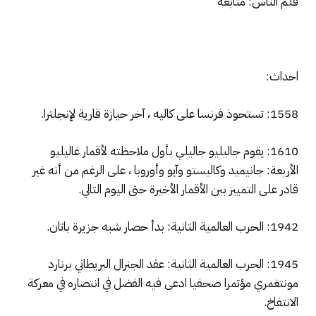
قلم الناس: متابعة
احداث:
1558: تستحوذ فرنسا على كاليه ، آخر حيازة قارية لإنجلترا.
1610: يقوم جاليليو جاليلي بأول ملاحظته لأقمار غاليليو
الأربعة: جانيميد وكاليستو وآيو وأوروبا ، على الرغم من أنه غير
قادر على التمييز بين الأقمار الأخيرة حتى اليوم التالي.
1942: الحرب العالمية الثانية: بدأ حصار شبه جزيرة باتان.
1945: الحرب العالمية الثانية: عقد الجنرال البريطاني برنارد
مونتغمري مؤتمرا صحفيا ادعى فيه الفضل في انتصاره في معركة
الانتفاخ.