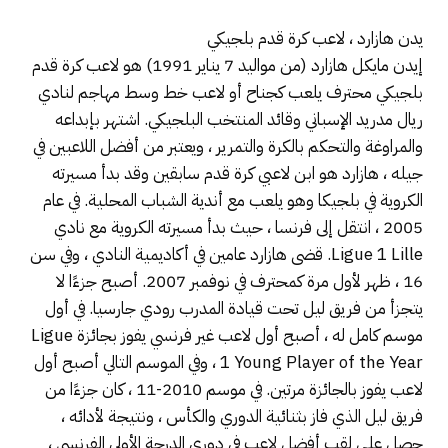
يدن هازارد ، لاعب كرة قدم بلجيكي
إيدن مايكل هازارد (من مواليد 7 يناير 1991) هو لاعب كرة قدم
بلجيكي محترف يلعب كجناح أو لاعب خط وسط مهاجم لنادي
ريال مدريد الإسباني وقائد المنتخب البلجيكي. اشتهر بإبداعه
والمراوغة والتحكم بالكرة والتمرير ، ويعتبر من أفضل اللاعبين في
جيله ، هازارد هو ابن لاعبي كرة قدم سابقين وقد بدأ مسيرته
الكروية في بلجيكا وهو يلعب مع أندية الشباب المحلية. في عام
2005 ، انتقل إلى فرنسا ، حيث بدأ مسيرته الكروية مع نادي
Ligue 1 Lille. قضى هازارد عامين في أكاديمية النادي ، وفي سن
16 ، ظهر لأول مرة كمحترف في نوفمبر 2007. أصبح جزءًا لا
يتجزأ من فريق ليل تحت قيادة المدرب رودي جارسيا. في أول
موسم كامل له ، أصبح أول لاعب غير فرنسي يفوز بجائزة Ligue
1 Young Player of the Year ، وفي الموسم التالي أصبح أول
لاعب يفوز بالجائزة مرتين. في موسم 2010-11 ، كان جزءًا من
فريق ليل الذي فاز بثنائية الدوري والكأس ، ونتيجة لأدائه ،
حصل على لقب أفضل لاعب في دوري الدرجة الأولى الفرنسي ،