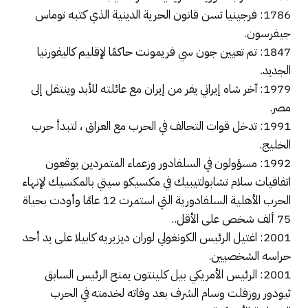
1786: فرجينيا تسن قانون الحرية الدينية الذي كتبه توماس
جيفرسون.
1847: تم تعيين جون سي فريمونت حاكمًا لإقليم كاليفورنيا
الجديد.
1979: آخر شاه إيراني يفر من إيران مع عائلته للأبد وينتقل إلى
مصر.
1991: تدخل قوات التحالف في الحرب مع العراق ، لتبدأ حرب
الخليج.
1992: مسؤولون في السلفادور وزعماء المتمردين يوقعون
اتفاقيات سلام تشابولتيبيك في مكسيكو سيتي بالمكسيك لإنهاء
الحرب الأهلية السلفادورية التي استمرت 12 عامًا وأودت بحياة
75 ألف شخص على الأقل..
2001: اغتيل الرئيس الكونغولي لوران ديزيريه كابيلا على يد أحد
حراسه الشخصيين.
2001: الرئيس الأمريكي بيل كلينتون يمنح الرئيس السابق
ثيودور روزفلت وسام الشرف بعد وفاته لخدمته في الحرب