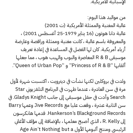
الإسبانية الأمريكية.
من مواليد هذا اليوم:
عالية المغنية والممثلة الأمريكية (ت 2001)
عالية دانا هوتون (16 يناير 1979-25 أغسطس 2001) ،
والمعروفة باسم عالية ، كانت مغنية وممثلة وراقصة وعارضة
أزياء أمريكية. كان لها الفضل في المساعدة في إعادة تعريف
موسيقى R & B المعاصرة والبوب ​​والهيب هوب ، مما جعلها
ألقابها “Princess of R & B” و “Queen of Urban Pop”.
ولدت في بروكلين لكنها نشأت في ديترويت ، اكتسبت شهرة لأول
مرة في سن العاشرة ، عندما ظهرت في البرنامج التلفزيوني Star
Search وأدت في حفل موسيقي إلى جانب Gladys Knight. في
سن الثانية عشرة ، وقعت عليا مع Jive Records وعمها Barry
Hankerson’s Blackground Records. قدمها هانكرسون
إلى R. Kelly ، الذي أصبح معلمها ، بالإضافة إلى مؤلف الأغاني
الرئيسي ومنتج ألبومها الأول Age Ain’t Nothing but a