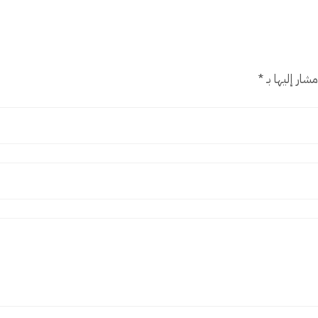
شار إليها بـ
*