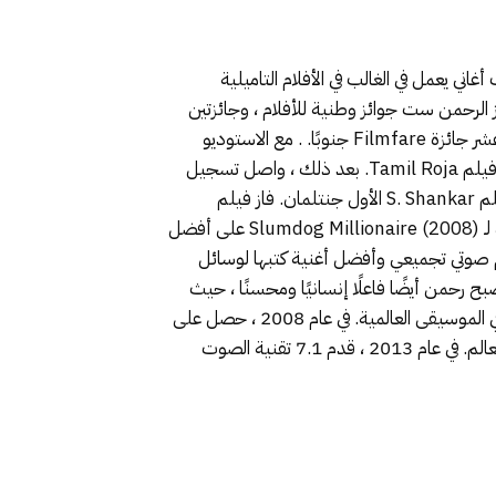
تج تسجيل ، ومغني وكاتب أغاني يعمل في الغالب في الأفلام التاميلية
ين جوائز الرحمن ست جوائز وطنية للأفلام ، وجائزتين
من جوائز الأوسكار ، وجائزتي جرامي ، وجائزة BAFTA ، وجائزة Golden Globe ، وخمسة عشر جائزة Filmfare وسبعة عشر جائزة Filmfare جنوبًا. . مع الاستوديو
الداخلي الخاص به Panchathan Record Inn ، بدأت مسيرة Rahman في تسجيل الأفلام خلال أوائل التسعينيات مع فيلم Tamil Roja. بعد ذلك ، واصل تسجيل
العديد من الأغاني لأفلام لغة التاميل ، بما في ذلك بومباي المشحونة سياسياً لراتنام ، وكادالان الحضري ، وتيرودا ثيرودا ، وفيلم S. Shankar الأول جنتلمان. فاز فيلم
الرحمن في أول فيلم له في هوليوود ، الكوميديا ​​Couples Retreat (2009) ، بجائزة BMI لأفضل نتيجة. حازت موسيقاه لـ Slumdog Millionaire (2008) على أفضل
م صوتي تجميعي وأفضل أغنية كتبها لوسائل
سارت مدراس”. أصبح رحمن أيضًا فاعلًا إنسانيًا ومحسنًا ، حيث
تبرع وجمع الأموال لعدد من القضايا والجمعيات الخيرية. في عام 2006 ، تم تكريمه من قبل جامعة ستانفورد لمساهماته في الموسيقى العالمية. في عام 2008 ، حصل على
جائزة الإنجاز مدى الحياة من نادي روتاري مدراس. في عام 2009 ، تم إدراجه في قائمة الوقت لأكثر 100 شخص نفوذاً في العالم. في عام 2013 ، قدم 7.1 تقنية الصوت