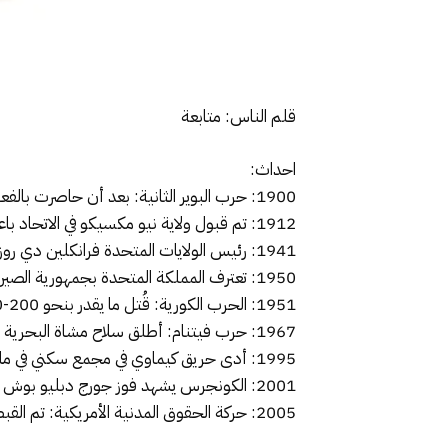
قلم الناس: متابعة
احداث:
1900: حرب البوير الثانية: بعد أن حاصرت بالفعل القلعة في ليديسميث ، هاجمتها قوات البوير ، لكن المدافعين البريطانيين دفعوا بها.
1912: تم قبول ولاية نيو مكسيكو في الاتحاد باعتبارها الولاية الأمريكية السابعة والأربعين.
1941: رئيس الولايات المتحدة فرانكلين دي روزفلت يلقي خطاب الحريات الأربع في خطاب حالة الاتحاد.
1950: تعترف المملكة المتحدة بجمهورية الصين الشعبية. رداً على ذلك ، تقطع جمهورية الصين العلاقات الدبلوماسية مع المملكة المتحدة.
1951: الحرب الكورية: قُتل ما يقدر بنحو 200-1300 من المتعاطفين مع الشيوعيين الكوريين الجنوبيين فيما أصبح مذبحة كانغهوا.
1967: حرب فيتنام: أطلق سلاح مشاة البحرية الأمريكية وقوات جيش جمهورية فيتنام “عملية Deckhouse Five” في دلتا نهر ميكونغ.
1995: أدى حريق كيماوي في مجمع سكني في مانيلا بالفلبين إلى اكتشاف خطط لمشروع بوجينكا ، وهو هجوم إرهابي جماعي.
2001: الكونجرس يشهد فوز جورج دبليو بوش في انتخابات عام 2000.
2005: حركة الحقوق المدنية الأمريكية: تم القبض على إدغار راي كيلن كمشتبه به في جرائم قتل تشاني وجودمان وشويرنر عام 1964.