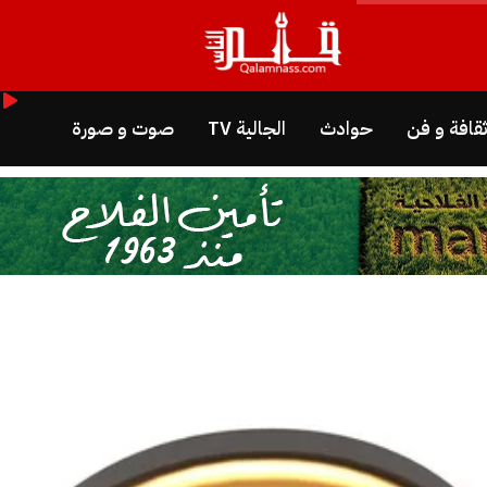
قافة و فن
حوادث
الجالية TV
صوت و صورة