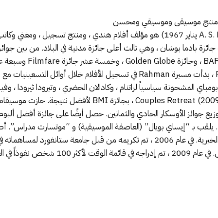
ي ومنتج موسيقى وموسيقي ومحسن
الله رخا رحمان (النطق ؛ ولد A. S. Dileep Kumar ، 6 يناير 1967) هو مؤلف أفلام هندي ، ومن
ه الحكومة الهندية جائزة بادما بوشان ، وهي ثالث أعلى جائزة مدنية في البلاد. من ب
 جوائز الأوسكار الحادي والثمانين. حصل أيضًا على جائزة أفضل ألبو
الإعلام المرئية في حفل توزيع جوائز جرامي 2010. يلقب بـ “إيساي بويال” (العاصفة الموسيقية) و “موت