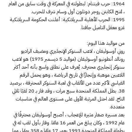
1964: حرب فيتنام: لبطولته في المعركة في وقت سابق من العام
، مُنح الكابتن روجر دونلون أول وسام شرف للحرب.
1995: الحرب الأهلية السريلانكية: أعلنت الحكومة السريلانكية
غزو معقل التاميل جافنا.
من مواليد هذا اليوم:
روني أوسوليفان ، لاعب السنوكر الإنجليزي ومضيف الراديو
رونالد أنطونيو أوسوليفان (مواليد 5 ديسمبر 1975) هو لاعب
سنوكر إنجليزي محترف. يُعرف على نطاق واسع بأنه أحد أكثر
اللاعبين موهبة وإنجازًا في تاريخ الرياضة ، وهو يحمل الرقم
القياسي لأكبر عدد من الألقاب في لعبة السنوكر المحترفة ، برصيد
38. بطل المملكة المتحدة سبع مرات ، وقد فاز بـ 20 لقبًا ثلاثي
التاج. لقد احتل المرتبة الأولى على مستوى العالم في مناسبات
متعددة.
بعد مسيرة صغار مثيرة للإعجاب ، أصبح أوسوليفان محترفًا في
عام 1992 ، وكان يبلغ من العمر 16 عامًا. وفاز بأول لقب له في
بطولة المملكة المتحدة 1993 بعمر 17 عامًا و 358 يومًا ، مما