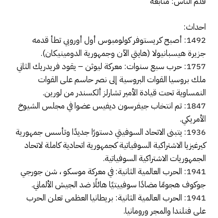
قلم الناس: متابعة
احداث:
1492: أصبح كريستوفر كولومبوس أول أوروبي تطأ قدمه
جزيرة هيسبانيولا (هايتي الآن وجمهورية الدومينيكان).
1757: حرب سبع سنوات: معركة ليوثن – يقود فريدريك الثاني
ملك بروسيا القوات البروسية إلى نصر حاسم على القوات
النمساوية تحت قيادة الأمير تشارلز ألكسندر من لورين.
1847: تم انتخاب جيفرسون ديفيس عضوا في مجلس الشيوخ
الأمريكي.
1936: يتبنى الاتحاد السوفيتي دستورًا جديدًا وتأسس جمهورية
كيرغيزيا الاشتراكية السوفياتية كجمهورية اتحادية كاملة لاتحاد
الجمهوريات الاشتراكية السوفياتية.
1941: الحرب العالمية الثانية: في معركة موسكو ، شن جورجي
جوكوف هجومًا مضادًا سوفييتيًا هائلًا ضد الجيش الألماني.
1941: الحرب العالمية الثانية: بريطانيا العظمى تعلن الحرب
على فنلندا والمجر ورومانيا.