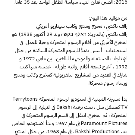
2015: الصين تعلن انتهاء سياسة الطفل الواحد بعد 35 عاما.
من مواليد هذا اليوم:
رالف باكشي ، مخرج ومنتج وكاتب سيناريو أمريكي
رالف باكشي (بالعبرية: ראלף בקשי؛ ولد 29 أكتوبر 1938) هو
المخرج الأميركي من أفلام الرسوم المتحركة وحية للعمل. في
السبعينيات ، أسس بديلاً للرسوم المتحركة السائدة من خلال
الإنتاجات المستقلة والموجهة للبالغين. بين عامي 1972 و
1992 ، أخرج تسعة أفلام روائية طويلة ، خمسة منها كتب.
شارك في العديد من المشاريع التلفزيونية كمخرج وكاتب ومنتج
ورسام رسوم متحركة.
بدأ مسيرته المهنية في استوديو الرسوم المتحركة Terrytoons
TV كمصقل سل ، تمت ترقية Bakshi في النهاية إلى الرسوم
المتحركة ، ثم المخرج. انتقل إلى قسم الرسوم المتحركة في
Paramount Pictures في عام 1967 وبدأ الاستوديو الخاص
به ، Bakshi Productions ، في عام 1968. من خلال المنتج