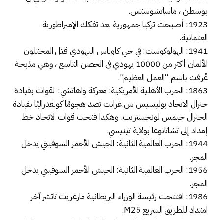
بوسطن ، ماساتشوستس.
1923: أصبحت تركيا جمهورية بعد تفكك الإمبراطورية
العثمانية.
1941: الهولوكوست: في حي كاوناس اليهودي قتل المحتلون
الألمان أكثر من 10000 يهودي في الحصن التاسع ، وهي مذبحة
عُرفت باسم “العمل العظيم”.
1863: الحرب الأهلية الأمريكية: معركة واهاتشي: القوات بقيادة
جنرال الاتحاد يوليسيس س.غرانت تصد هجومًا كونفدراليًا بقيادة
الجنرال جيمس لونجستريت. وهكذا فتحت قوات الاتحاد خط
إمداد إلى تشاتانوغا بولاية تينيسي.
1944: الحرب العالمية الثانية: الجيش الأحمر السوفيتي يدخل
المجر.
1956: الحرب العالمية الثانية: الجيش الأحمر السوفيتي يدخل
المجر.
1986: افتتحت رئيسة الوزراء البريطانية مارغريت تاتشر آخر
امتداد للطريق السريع M25.