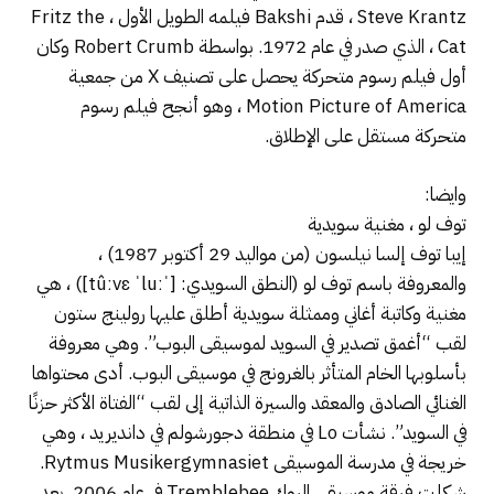
Steve Krantz ، قدم Bakshi فيلمه الطويل الأول ، Fritz the
Cat ، الذي صدر في عام 1972. بواسطة Robert Crumb وكان
أول فيلم رسوم متحركة يحصل على تصنيف X من جمعية
Motion Picture of America ، وهو أنجح فيلم رسوم
متحركة مستقل على الإطلاق.
وايضا:
توف لو ، مغنية سويدية
إيبا توف إلسا نيلسون (من مواليد 29 أكتوبر 1987) ،
والمعروفة باسم توف لو (النطق السويدي: [ˈtûːvɛ ˈluː]) ، هي
مغنية وكاتبة أغاني وممثلة سويدية أطلق عليها رولينج ستون
لقب “أغمق تصدير في السويد لموسيقى البوب”. وهي معروفة
بأسلوبها الخام المتأثر بالغرونج في موسيقى البوب. أدى محتواها
الغنائي الصادق والمعقد والسيرة الذاتية إلى لقب “الفتاة الأكثر حزنًا
في السويد”. نشأت Lo في منطقة دجورشولم في دانديريد ، وهي
خريجة في مدرسة الموسيقى Rytmus Musikergymnasiet.
شكلت فرقة موسيقى الروك Tremblebee في عام 2006. بعد