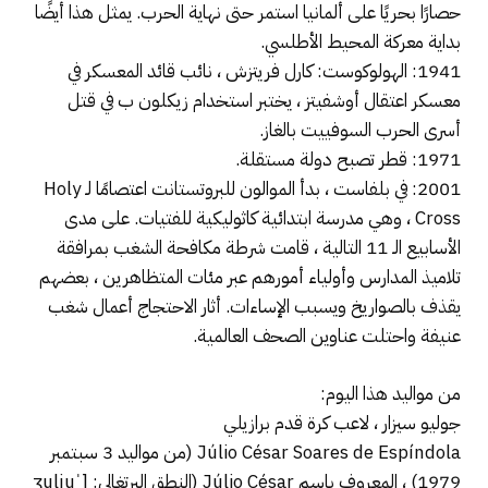
حصارًا بحريًا على ألمانيا استمر حتى نهاية الحرب. يمثل هذا أيضًا
بداية معركة المحيط الأطلسي.
1941: الهولوكوست: كارل فريتزش ، نائب قائد المعسكر في
معسكر اعتقال أوشفيتز ، يختبر استخدام زيكلون ب في قتل
أسرى الحرب السوفييت بالغاز.
1971: قطر تصبح دولة مستقلة.
2001: في بلفاست ، بدأ الموالون للبروتستانت اعتصامًا لـ Holy
Cross ، وهي مدرسة ابتدائية كاثوليكية للفتيات. على مدى
الأسابيع الـ 11 التالية ، قامت شرطة مكافحة الشغب بمرافقة
تلاميذ المدارس وأولياء أمورهم عبر مئات المتظاهرين ، بعضهم
يقذف بالصواريخ ويسبب الإساءات. أثار الاحتجاج أعمال شغب
عنيفة واحتلت عناوين الصحف العالمية.
من مواليد هذا اليوم:
جوليو سيزار ، لاعب كرة قدم برازيلي
Júlio César Soares de Espíndola (من مواليد 3 سبتمبر
1979) ، المعروف باسم Júlio César (النطق البرتغالي: [ˈʒulju