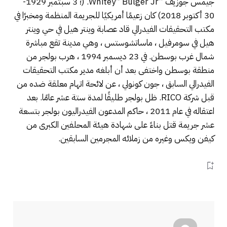
جيمس جوزيف “Whitey” Bulger Jr. (؛ 3 سبتمبر 1929-
30 أكتوبر 2018) كان زعيمًا أمريكيًا للجريمة المنظمة ومخبرًا في
مكتب التحقيقات الفيدرالي قاد عصابة وينتر هيل في حي وينتر
هيل في سومرفيل ، ماساتشوستس ، وهي مدينة تقع مباشرة
شمال غرب بوسطن. في 23 ديسمبر 1994 ، هرب بولجر من
منطقة بوسطن واختفى بعد أن أبلغه مدير مكتب التحقيقات
الفيدرالي السابق ، جون كونولي ، عن لائحة اتهام معلقة ضده من
قبل شركة RICO. ظل بولجر طليقًا لمدة ستة عشر عامًا. بعد
اعتقاله في عام 2011 ، حاكم المدعون الفيدراليون بولجر بتسعة
عشر جريمة قتل بناءً على شهادة هيئة المحلفين الكبرى من
كيفن ويكس وغيره من زملائه المجرمين السابقين.