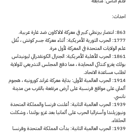
قلم الناس: متابعة
احداث:
863: انتصار بيزنطي كبير في معركة لالاكاون ضد غارة عربية.
1777: الحرب الثورية الأمريكية: أثناء معركة جسر كوتش ، نُقل
علم الولايات المتحدة في المعركة لأول مرة.
1861: الحرب الأهلية الأمريكية: الجنرال الكونفدرالي ليونيداس
بولك يغزو كنتاكي المحايدة ، مما دفع المجلس التشريعي للولاية
لطلب مساعدة الاتحاد.
1914: الحرب العالمية الأولى: بداية معركة غراند كورونيه ، هجوم
ألماني على مواقع فرنسية على أرض مرتفعة بالقرب من مدينة
نانسي.
1939: الحرب العالمية الثانية: أعلنت فرنسا والمملكة المتحدة
ونيوزيلندا وأستراليا الحرب على ألمانيا بعد غزو بولندا ، وشكلت
الحلفاء.
1939: الحرب العالمية الثانية: بدأت المملكة المتحدة وفرنسا