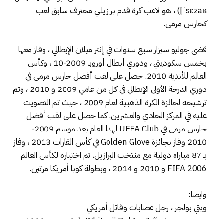
ˈsɛzaʁ]) ، هو لاعب كرة قدم برازيلي محترف سابق لعب
كحارس مرمى.
قضى جوليو سيزار سبع سنوات في إنتر ميلان الإيطالي ، وفاز معها
بخمس سكوديتي ، ودوري أبطال أوروبا 2009-10 ، وكأس
العالم للأندية 2010. حصل على لقب أفضل حارس مرمى في
دوري الدرجة الأولى الإيطالي في كل من عامي 2009 و 2010 ، وتم
ترشيحه لجائزة الكرة الذهبية لعام 2009 ، حيث تم التصويت
عليه في المركز الحادي والعشرين. كما حصل على لقب أفضل
حارس مرمى في UEFA Club لهذا العام بعد موسم 2009-
2010 وفاز بجائزة Golden Glove في كأس القارات 2013 ، وفاز
بـ 87 مباراة دولية مع منتخب البرازيل. تم اختياره لكأس العالم
FIFA 2006 و 2010 و 2014 ، وبطولة كوبا أمريكا مرتين.
وايضا:
ويتي بولجر ، رجل عصابات وقاتل أمريكي