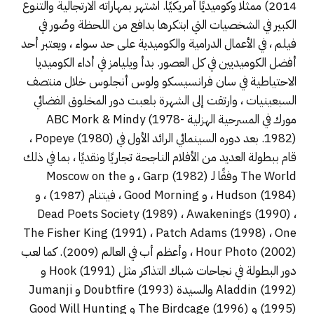
2014) ممثلًا وكوميديًا أمريكيًا. اشتهر بمهاراته الارتجالية والتنوع
الكبير في الشخصيات التي ابتكرها بدافع من اللحظة وصُور في
فيلم ، في الأعمال الدرامية والكوميدية على حد سواء ، ويعتبر أحد
أفضل الكوميديين في كل العصور. بدأ ويليامز في أداء الكوميديا ​​
الاحتياطية في سان فرانسيسكو ولوس أنجلوس خلال منتصف
السبعينيات ، وارتقت إلى الشهرة بلعبت دور المخلوق الفضائي
مورك في المسرحية الهزلية ABC Mork & Mindy (1978-
1982). بعد دوره السينمائي الرائد الأول في Popeye (1980) ،
قام ببطولة العديد من الأفلام الناجحة تجاريًا ونقديًا ، بما في ذلك
The World وفقًا لـ Garp (1982) ، و Moscow on the
Hudson (1984) ، و Good Morning ، فيتنام (1987) ، و
Dead Poets Society (1989) ، Awakenings (1990) ،
The Fisher King (1991) ، Patch Adams (1998) ، One
Hour Photo (2002) ، وأعظم أب في العالم (2009). كما لعب
دور البطولة في نجاحات شباك التذاكر مثل Hook (1991) و
Aladdin (1992) والسيدة Doubtfire (1993) و Jumanji
(1995) و The Birdcage (1996) و Good Will Hunting