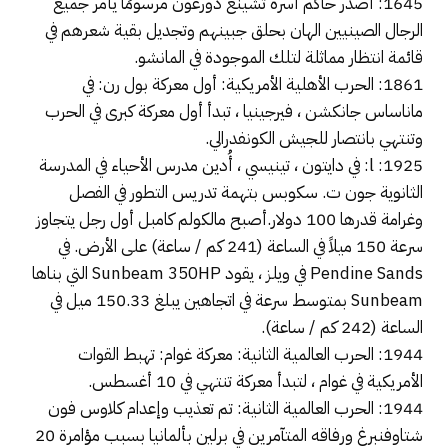
1645: أصدر حاكم أسرة تشينغ دورغون مرسومًا يأمر جميع
الرجال الصينيين الهان بحلق جبينهم وتجديل بقية شعرهم في
قائمة انتظار مماثلة لتلك الموجودة في المانشو.
1861: الحرب الأهلية الأمريكية: أول معركة بول رن: في
ماناساس جانكشن ، فيرجينيا ، تبدأ أول معركة كبرى في الحرب
وتنتهي بانتصار للجيش الكونفدرالي.
1925: l: في دايتون ، تينيسي ، أُدين مدرس الأحياء في المدرسة
الثانوية جون ت. سكوبس بتهمة تدريس التطور في الفصل
وغرامة قدرها 100 دولار.أصبح مالكولم كامبل أول رجل يتجاوز
سرعة 150 ميلاً في الساعة (241 كم / ساعة) على الأرض. في
Pendine Sands في ويلز ، يقود Sunbeam 350HP التي بناها
Sunbeam بمتوسط ​​سرعة في اتجاهين يبلغ 150.33 ميل في
الساعة (242 كم / ساعة).
1944: الحرب العالمية الثانية: معركة غوام: تهبط القوات
الأمريكية في غوام ، لتبدأ معركة تنتهي في 10 أغسطس.
1944: الحرب العالمية الثانية: تم تعذيب وإعدام كلاوس فون
شتاوفنبرغ ورفاقه المتآمرين في برلين بألمانيا بسبب مؤامرة 20