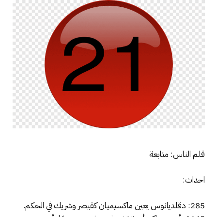
قلم الناس: متابعة
احداث:
285: دقلديانوس يعين ماكسيميان كقيصر وشريك في الحكم.