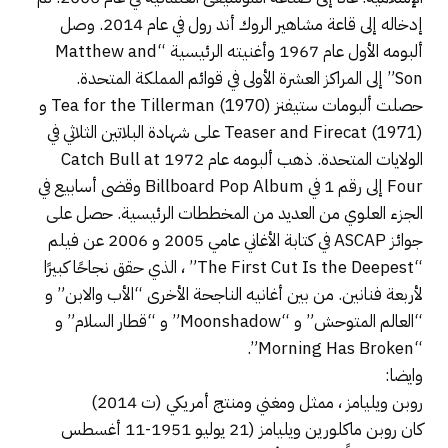
إدخاله إلى قاعة مشاهير الروك أند رول في عام 2014. وصل
ألبومه الأول عام 1967 وأغنيته الرئيسية “Matthew and
Son” إلى المراكز العشرة الأولى في قوائم المملكة المتحدة.
حصلت ألبومات ستيفنز Tea for the Tillerman (1970) و
Teaser and Firecat (1971) على شهادة البلاتين الثلاثي في ​​
الولايات المتحدة. ذهب ألبومه عام 1972 Catch Bull at
Four إلى رقم 1 في Billboard Pop Album وقضى أسابيع في
الجزء العلوي من العديد من المخططات الرئيسية. حصل على
جوائز ASCAP في كتابة الأغاني عامي 2005 و 2006 عن فيلم
“The First Cut Is the Deepest” ، الذي حقق نجاحًا كبيرًا
لأربعة فنانين. من بين أغانيه الناجحة الأخرى “الأب والابن” و
“العالم المتوحش” و “Moonshadow” و “قطار السلام” و
“Morning Has Broken”.
وايضا:
روبن ويليامز ، ممثل ومغني ومنتج أمريكي (ت 2014)
كان روبن ماكلورين ويليامز (21 يوليو 1951-11 أغسطس