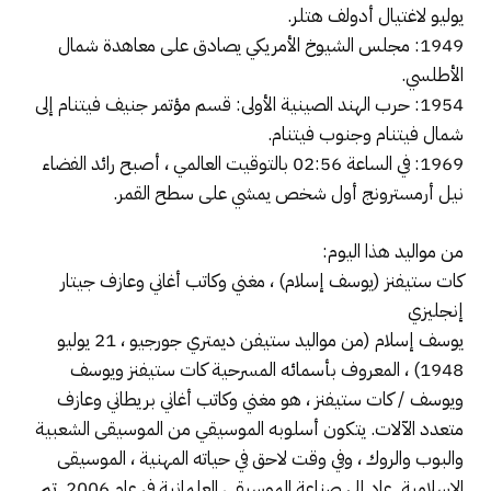
يوليو لاغتيال أدولف هتلر.
1949: مجلس الشيوخ الأمريكي يصادق على معاهدة شمال
الأطلسي.
1954: حرب الهند الصينية الأولى: قسم مؤتمر جنيف فيتنام إلى
شمال فيتنام وجنوب فيتنام.
1969: في الساعة 02:56 بالتوقيت العالمي ، أصبح رائد الفضاء
نيل أرمسترونج أول شخص يمشي على سطح القمر.
من مواليد هذا اليوم:
كات ستيفنز (يوسف إسلام) ، مغني وكاتب أغاني وعازف جيتار
إنجليزي
يوسف إسلام (من مواليد ستيفن ديمتري جورجيو ، 21 يوليو
1948) ، المعروف بأسمائه المسرحية كات ستيفنز ويوسف
ويوسف / كات ستيفنز ، هو مغني وكاتب أغاني بريطاني وعازف
متعدد الآلات. يتكون أسلوبه الموسيقي من الموسيقى الشعبية
والبوب ​​والروك ، وفي وقت لاحق في حياته المهنية ، الموسيقى
الإسلامية. عاد إلى صناعة الموسيقى العلمانية في عام 2006. تم