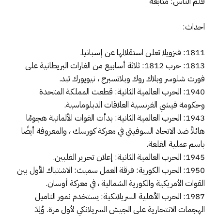
قلم الناس: متابعة
احداث:
1811: فنزويلا تعلن استقلالها عن إسبانيا.
1813: حرب 1812: ثلاثة أسابيع من الغارات البريطانية على
فورت شلوسر وبلاك روك وبلاتسبرج ، نيويورك تبد.
1940: الحرب العالمية الثانية: قطعت المملكة المتحدة
وحكومة فيشي الفرنسية العلاقات الدبلوماسية.
1943: الحرب العالمية الثانية: بدأت القوات الألمانية هجومًا
هائلاً ضد الاتحاد السوفيتي في معركة كورسك ، والمعروفة أيضًا
باسم عملية القلعة.
1945: الحرب العالمية الثانية: إعلان تحرير الفلبين.
1950: الحرب الكورية: فرقة العمل سميث: الاشتباك الأول بين
القوات الأمريكية والكورية الشمالية ، في معركة أوسان.
1987: الحرب الأهلية السريلانكية: يستخدم نمور التاميل
الهجمات الانتحارية على الجيش السريلانكي لأول مرة. وُلِدَ