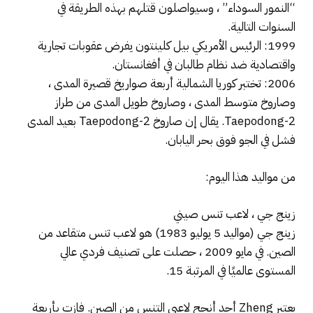
“النمور السوداء” ، وسيواصلون قتلهم بهذه الطريقة في
السنوات التالية.
1999: الرئيس الأمريكي بيل كلينتون يفرض عقوبات تجارية
واقتصادية ضد نظام طالبان في أفغانستان.
2006: تختبر كوريا الشمالية أربعة صواريخ قصيرة المدى ،
وصاروخ متوسط ​​المدى ، وصاروخ طويل المدى من طراز
Taepodong-2. يقال إن صاروخ Taepodong-2 بعيد المدى
فشل في الجو فوق بحر اليابان.
من مواليد هذا اليوم:
زينج جي ، لاعب تنس صيني
زينج جي (مواليد 5 يوليو 1983) هو لاعب تنس متقاعد من
الصين. في مايو 2009 ، حصلت على تصنيف فردي عالي
المستوى عالميًا في المرتبة 15.
يعتبر Zheng أحد أنجح لاعبي التنس من الصين. فازت بأربعة