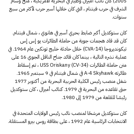
2005) كان نائب أميرال وطيار في البحرية الأمريكية ، مُنح وسام
الشرف في حرب فيتنام ، التي كان خلالها أسير حرب لأكثر من سبع
سنوات.
كان ستوكديل أكبر ضابط بحري أسير في هانوي ، شمال فيتنام.
كان قد قاد هجمات جوية من حاملة الطائرات يو إس إس
تيكونديروجا (CVA-14) خلال حادثة خليج تونكين عام 1964. في
عملية نشره التالية ، بينما كان قائد جناح الناقل الجوي 16 على
متن حاملة الطائرات USS Oriskany (CV-34) ، تم إسقاط
طائرته A-4 Skyhawk في شمال فيتنام في 9 سبتمبر 1965.
شغل منصب رئيس الكلية الحربية البحرية من أكتوبر 1977
حتى تقاعده من البحرية في 1979. كنائب أميرال ، كان ستوكديل
رئيسًا للقلعة من 1979 إلى 1980.
كان ستوكديل مرشحًا لمنصب نائب رئيس الولايات المتحدة في
الانتخابات الرئاسية عام 1992 ، على بطاقة روس بيرو المستقلة.