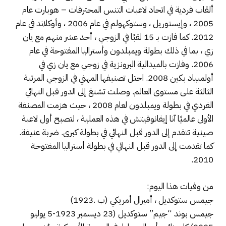
ألقاب فردية في اتحاد لاعبات التنس المحترفات – هوبارت عام
2005 ، وإيستوريل ، وستوكهولم في عام 2006 ، وأوكلاند في عام
2012. كما فازت بـ 15 لقبًا في الزوجي ، أحد عشر منهم مع يان
زي ، بما في ذلك بطولة ويمبلدون وأستراليا المفتوحة في عام
2006. وفازت بالميدالية البرونزية في زوجي مع يان زي في
أولمبياد بكين 2008. احتل تصنيفها المهني في الزوجي المرتبة
الثالثة على مستوى العالم. وصلت تشنغ إلى الدور قبل النهائي
الفردي في بطولة ويمبلدون لعام 2008 ، حيث هزمت المصنفة
الأولى عالميًا آنا إيفانوفيتش في هذه العملية ، لتصبح أول لاعبة
صينية تتقدم إلى الدور قبل النهائي في بطولة كبرى. ضربة عنيفة.
كما تقدمت إلى الدور قبل النهائي في بطولة أستراليا المفتوحة
2010.
من وفيات هذا اليوم:
جيمس ستوكديل ، أميرال أمريكي (ب .1923)
جيمس بوند “جيم” ستوكديل (23 ديسمبر 1923-5 يوليو