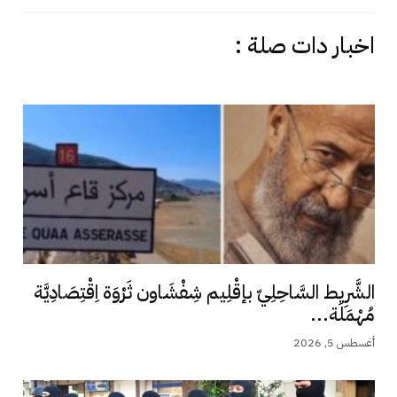
اخبار دات صلة :
الشَّرِيط السَّاحِلِيّ بإقْلِيم شِفْشَاون ثَرْوَة اِقْتِصَادِيَّة
مُهْمَلَة...
أغسطس 5, 2026