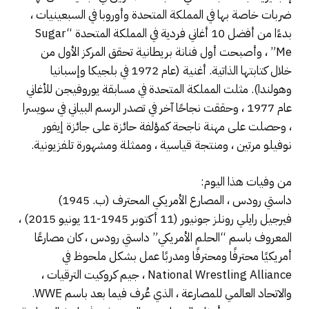
ضربات خاصة بها في المملكة المتحدة وأوروبا في السبعينيات ،
بدءًا من أفضل 10 أغاني فردية في المملكة المتحدة “Sugar
Me” ، وأصبحت أول فنانة بريطانية تحقق المركز الأول من
خلال كتابتها الذاتية. أغنية (عام 1972 في بلجيكا وإسبانيا
وهولندا). مثلت المملكة المتحدة في مسابقة يوروفيجن للأغاني
عام 1977 ، وحققت نجاحًا آخر في تصدر الرسم البياني في سويسرا
، وحصلت على مهنة ناجحة كمؤلفة حائزة على جائزة إيفور
نوفيلو مرتين ، ومنتجة قياسية ، وممثلة ومشهورة تلفزيونية.
من وفيات هذا اليوم:
داستي رودس ، المصارع الأمريكي المحترف (ب. 1945)
فيرجيل رايلي رونلز جونيور (11 أكتوبر 1945-11 يونيو 2015) ،
المعروف باسم “الحلم الأمريكي” داستي رودس ، كان مصارعًا
أمريكيًا محترفًا ومحترفًا ومدربًا عمل بشكل ملحوظ في
National Wrestling Alliance ، جيم كروكيت الترقيات ،
والاتحاد العالمي للمصارعة ، الذي عُرف فيما بعد باسم WWE.