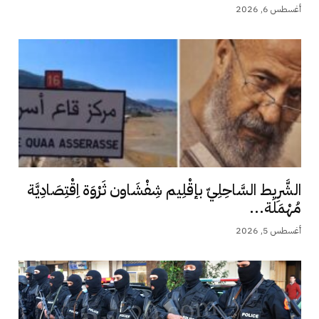
أغسطس 6, 2026
الشَّرِيط السَّاحِلِيّ بإقْلِيم شِفْشَاون ثَرْوَة اِقْتِصَادِيَّة
مُهْمَلَة...
أغسطس 5, 2026