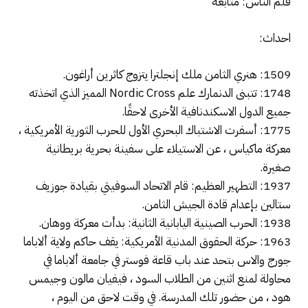
قلم الناس: متابعة
احداث:
1509: هنري الثامن ملك إنجلترا يتزوج كاثرين أراغون.
1748: تتبنى الدنمارك علم Nordic Cross المميز الذي اتخذته
جميع الدول الاسكندنافية الأخرى لاحقًا.
1775: أسفرت الاشتباك البحري الأول للحرب الثورية الأمريكية ،
معركة ماكياس ، عن الاستيلاء على سفينة بحرية بريطانية
صغيرة.
1937: التطهير العظيم: قام الاتحاد السوفيتي بقيادة جوزيف
ستالين بإعدام قادة الجيش الثامن.
1938: الحرب الصينية اليابانية الثانية: بدأت معركة ووهان.
1963: حركة الحقوق المدنية الأمريكية: يقف حاكم ولاية ألاباما
جورج والاس بتحد عند باب قاعة فوستر في جامعة ألاباما في
محاولة لمنع اثنين من الطلاب السود ، فيفيان مالون وجيمس
هود ، من حضور تلك المدرسة. في وقت لاحق من اليوم ،