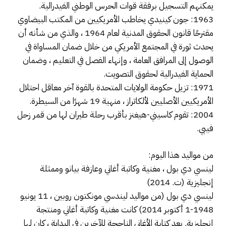
يمكنهم التسجيل برفقة قوات الحرس الوطني الفيدرالية.
1963: جون كينيدي يخاطب الأمريكيين من المكتب البيضاوي
مقترحًا قانون الحقوق المدنية لعام 1964 ، والذي من شأنه أن
يحدث ثورة في المجتمع الأمريكي من خلال ضمان المساواة في
الوصول إلى المرافق العامة ، وإنهاء الفصل في التعليم ، وضمان
الحماية الفيدرالية لحقوق التصويت.
1971: تزيل حكومة الولايات المتحدة بالقوة آخر معاقل احتلال
الأمريكيين الأصليين لألكاتراز ، منهية 19 شهرًا من السيطرة.
2004: تقوم كاسيني-هيغنز بأقرب رحلة طيران لها من قمر زحل
فيبي.
من مواليد هذا اليوم:
لينسي دي بول ، مغنية وكاتبة أغاني وعازفة بيانو وممثلة
إنجليزية (ت. 2014)
لينسي دي بول (من مواليد ليندسي مونكتون روبين ، 11 يونيو
1948-1 أكتوبر 2014) كانت مغنية وكاتبة أغاني ومنتجة
إنجليزية. بعد كتابة الأغاني الناجحة للآخرين في البداية ، كان لها