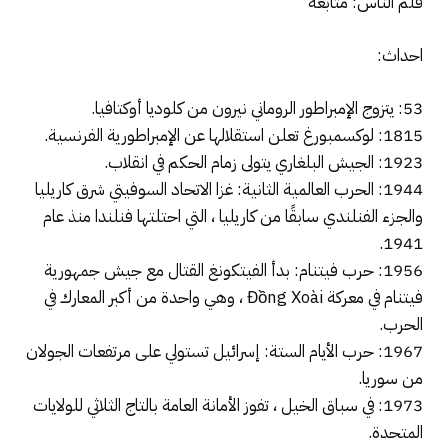
قلم الناس: متابعة
احداث:
53: يتزوج الإمبراطور الروماني نيرون من كلوديا أوكتافيا.
1815: لوكسمبورغ تعلن استقلالها عن الإمبراطورية الفرنسية.
1923: الجيش البلغاري يتولى زمام الحكم في انقلاب.
1944: الحرب العالمية الثانية: غزا الاتحاد السوفيتي شرق كاريليا
والجزء الفنلندي سابقًا من كاريليا ، التي احتلتها فنلندا منذ عام
1941.
1956: حرب فيتنام: بدأ الفيتكونغ القتال مع جيش جمهورية
فيتنام في معركة Đồng Xoài ، وهي واحدة من أكبر المعارك في
الحرب.
1967: حرب الأيام الستة: إسرائيل تستولي على مرتفعات الجولان
من سوريا.
1973: في سباق الخيل ، تفوز الأمانة العامة بالتاج الثلاثي للولايات
المتحدة.