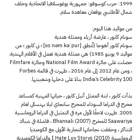
1999: حرب كوسوفو: جمهورية يوغوسلافيا الاتحادية وحلف
شمال الأطلسي يوقعان معاهدة سلام.
من مواليد هذا اليوم:
سونام كابور ، عارضة أزياء وممثلة هندية
سونام كابور أهوجا (تُنطق [soːnəm kəˈpur] ؛ ني كابور ؛ من
مواليد 9 يونيو 1985) هي ممثلة هندية تعمل في الأفلام الهندية.
حصلت على جائزة National Film Award وجائزة Filmfare
، ومن عام 2012 إلى عام 2016 ، ظهرت في قائمة Forbes
India’s Celebrity 100 بناءً على دخلها وشعبيتها.
بدأت كابور ، ابنة الممثل أنيل كابور ، حياتها المهنية كمساعد
مخرج في الدراما السوداء للمخرج سانجاي ليلا بهنسالي لعام
2005. ظهرت لاحقًا لأول مرة في التمثيل في الدراما الرومانسية
Saawariya للمخرج Bhansali (2007) ، فاشلة في شباك
التذاكر ، وحققت نجاحاتها التجارية الأولى مع الكوميديا ​​
الرومانسية I Hate Luv Storys (2010) والدراما الكوميدية