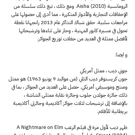
الرومانسية Aisha (2010). ومع ذلك ، تبع ذلك سلسلة من
الإخفاقات التجارية والأدوار المتكررة ، مما أدى إلى حصولها على
مراجعات سلبية. حقق شباك التذاكر عام 2013 رانجهانا نقطة
تحول في مسيرة كابور المهنية ، وحاز على ثناءها وترشيحاتها
لأفضل ممثلة في العديد من حفلات توزيع الجوائز.
و ايضا:
جوني ديب ، ممثل أمريكي
جون كريستوفر ديب الثاني (من مواليد 9 يونيو 1963) هو ممثل
ومنتج وموسيقي أمريكي. حصل على العديد من الجوائز ، بما في
ذلك جائزة جولدن جلوب وجائزة نقابة ممثلي الشاشة ،
بالإضافة إلى ترشيحات لثلاث جوائز أكاديمية وجائزتي أكاديمية
بريطانية للأفلام.
ظهر ديب لأول مرة في فيلم الرعب A Nightmare on Elm