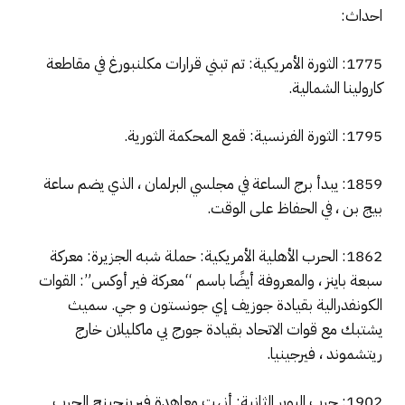
احداث:
1775: الثورة الأمريكية: تم تبني قرارات مكلنبورغ في مقاطعة
كارولينا الشمالية.
1795: الثورة الفرنسية: قمع المحكمة الثورية.
1859: يبدأ برج الساعة في مجلسي البرلمان ، الذي يضم ساعة
بيج بن ، في الحفاظ على الوقت.
1862: الحرب الأهلية الأمريكية: حملة شبه الجزيرة: معركة
سبعة باينز ، والمعروفة أيضًا باسم “معركة فير أوكس”: القوات
الكونفدرالية بقيادة جوزيف إي جونستون و جي. سميث
يشتبك مع قوات الاتحاد بقيادة جورج بي ماكليلان خارج
ريتشموند ، فيرجينيا.
1902: حرب البوير الثانية: أنهت معاهدة فيرينجينج الحرب