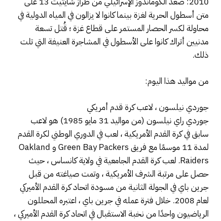
2010: صعد الكوماندوز الإسرائيلي من طراز شايتيت 13 على
متن أسطول الحرية لغزة بينما كانوا لا يزالون في المياه الدولية في
محاولة لكسر الحصار المستمر على قطاع غزة ؛ قُتل تسعة
مدنيين أتراك كانوا على الأسطول في المشاجرة العنيفة التي تلت
ذلك.
من مواليد هذا اليوم:
جوردي نيلسون ، لاعب كرة قدم أمريكي
جوردي راي نيلسون (من مواليد 31 مايو 1985) هو لاعب
سابق في كرة القدم الأمريكية ، لعب في الدوري الوطني لكرة القدم
لمدة 11 موسمًا مع فريق Green Bay Packers و Oakland
Raiders. لعب كرة القدم الجامعية في ولاية كانساس ، حيث
حصل على مرتبة الشرف الأمريكية ، وتمت صياغته من قبل
جرين باي في الجولة الثانية من مسودة اتحاد كرة القدم الأميركي
لعام 2008. خلال فترة عمله في جرين باي ، اعتبره المحللون
الرياضيون واحدًا من نخبة الاستقبال في اتحاد كرة القدم الأميركي ،