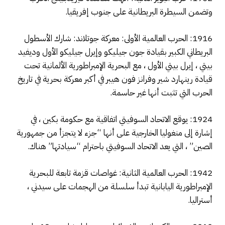
وتضمن السيطرة البريطانية على جنوب إفريقيا.
1916: الحرب العالمية الأولى: معركة جوتلاند: شارك الأسطول
البريطاني الكبير بقيادة جون جيليكو وإيرل جيليكو الأول وديفيد
بيتي ، إيرل بيتي الأول ، مع البحرية الإمبراطورية الألمانية تحت
قيادة رينهارد شير وفرانز فون هيبر في أكبر معركة بحرية في تاريخ
الحرب التي تثبت أنها غير حاسمة.
1924: يوقع الاتحاد السوفيتي اتفاقية مع حكومة بكين ، في
إشارة إلى منغوليا الخارجية على أنها “جزء لا يتجزأ من جمهورية
الصين” ، التي يعد الاتحاد السوفيتي باحترام “سيادتها” هناك.
1942: الحرب العالمية الثانية: غواصات قزمة تابعة للبحرية
الإمبراطورية اليابانية تبدأ سلسلة من الهجمات على سيدني ،
أستراليا.