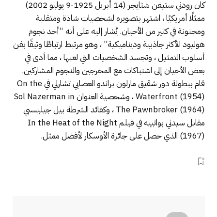
كان رودني ستيفن شتايجر (14 أبريل 1925-9 يوليو 2002)
ممثلًا أمريكيًا ، اشتهر بتصويره لشخصيات شاذة ومتقلبة
ومجنونة في كثير من الأحيان. يُشار إليه على أنه “أحد نجوم
هوليود الأكثر جاذبية وديناميكية” ، وهو مرتبط ارتباطًا وثيقًا بفن
أسلوب التمثيل ، وتجسد الشخصيات التي لعبها ، مما أدى في
بعض الأحيان إلى اشتباكات مع المخرجين والنجوم المشاركين.
قام ببطولة دور شقيق مارلون براندو العصابي تشارلي في On the
Waterfront (1954) ، وشخصية العنوان Sol Nazerman in
The Pawnbroker (1964) ، وكقائد الشرطة بيل جيليسبي
مقابل سيدني بواتييه في فيلم In the Heat of the Night
(1967) الذي حصل على جائزة الأوسكار لأفضل ممثل.