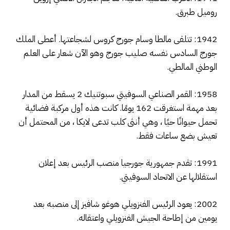
روميل طبرق.
1942: تتلقى مالطا وسام جورج كروس لشجاعتها. أعطى الملك
جورج السادس نفسه صليب جورج وهو الآن شعار على العلم
الوطني المالطي.
1958: القمر الصناعي السوفيتي سبوتنيك 2 يسقط من المدار
بعد مهمة استغرقت 162 يومًا. كانت هذه أول مركبة فضائية
تحمل حيوانًا حيًا ، وهي أنثى كلب تدعى لايكا ، من المحتمل أن
تعيش بضع ساعات فقط.
1991: تقدم جمهورية جورجيا منصب الرئيس بعد إعلان
استقلالها عن الاتحاد السوفيتي.
2002: يعود الرئيس الفنزويلي هوغو شافيز إلى منصبه بعد
يومين من إطاحة الجيش الفنزويلي واعتقاله.