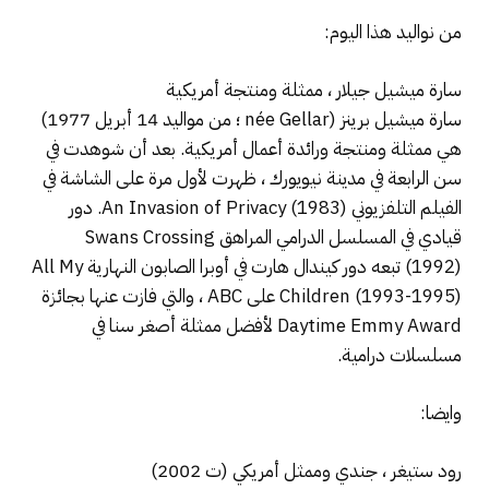
من نواليد هذا اليوم:
سارة ميشيل جيلار ، ممثلة ومنتجة أمريكية
سارة ميشيل برينز (née Gellar ؛ من مواليد 14 أبريل 1977)
هي ممثلة ومنتجة ورائدة أعمال أمريكية. بعد أن شوهدت في
سن الرابعة في مدينة نيويورك ، ظهرت لأول مرة على الشاشة في
الفيلم التلفزيوني An Invasion of Privacy (1983). دور
قيادي في المسلسل الدرامي المراهق Swans Crossing
(1992) تبعه دور كيندال هارت في أوبرا الصابون النهارية All My
Children (1993-1995) على ABC ، ​​والتي فازت عنها بجائزة
Daytime Emmy Award لأفضل ممثلة أصغر سنا في
مسلسلات درامية.
وايضا:
رود ستيغر ، جندي وممثل أمريكي (ت 2002)