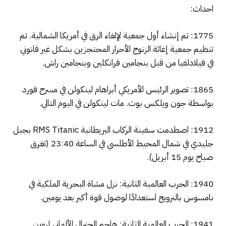
احداث:
1775: تم إنشاء أول جمعية لإلغاء الرق في أمريكا الشمالية. تم
تنظيم جمعية إغاثة الزنوج الأحرار المحتجزين بشكل غير قانوني
في فيلادلفيا من قبل بنجامين فرانكلين وبنجامين راش.
1865: تصوير الرئيس الأمريكي أبراهام لينكولن في مسرح فورد
بواسطة جون ويلكس بوث. مات لينكولن في اليوم التالي.
1912: اصطدمت سفينة الركاب البريطانية RMS Titanic بجبل
جليدي في شمال المحيط الأطلسي في الساعة 23:40 (تغرق
صباح يوم 15 أبريل).
1940: الحرب العالمية الثانية: نزل مشاة البحرية الملكية في
نامسوس بالنرويج استعدادًا لوصول قوة أكبر بعد يومين.
1941: الحرب العالمية الثانية: هاجم الجنرال الألماني إروين