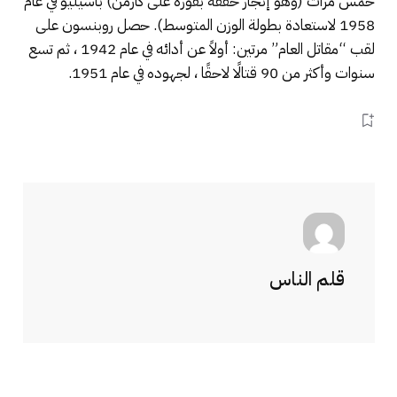
خمس مرات (وهو إنجاز حققه بفوزه على كارمن) باسيليو في عام
1958 لاستعادة بطولة الوزن المتوسط). حصل روبنسون على
لقب “مقاتل العام” مرتين: أولاً عن أدائه في عام 1942 ، ثم تسع
سنوات وأكثر من 90 قتالًا لاحقًا ، لجهوده في عام 1951.
قلم الناس