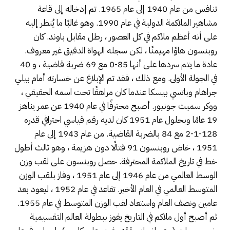
تنافس من عام 1940 إلى عام 1965. تم إدخاله إلى قاعة
مشاهير الملاكمة الدولية في عام 1990. وهو غالبًا ما يُنظر إليه
على أنه أعظم ملاكم في كل العصور ، رطل مقابل باوند. كان
روبنسون هاوًا مهيمنًا ، لكن سجله الهواة الدقيق غير معروف.
عادة ما يتم سردها على أنها 85-0 مع 69 ضربة قاضية ، و 40
في الجولة الأولى. ومع ذلك ، فقد تم الإبلاغ عن خسارته أمام بيلي
جراهام وباتسي بيسكا عندما كان مراهقًا تحت اسمه الحقيقي ،
ووكر سميث جونيور. أصبح محترفًا في عام 1940 عن عمر يناهز
19 عامًا وبحلول عام 1951 كان لديه رقم قياسي احترافي قدره
128-1-2 مع 84 بالضربة القاضية. من عام 1943 إلى عام
1951 ، خاض روبنسون 91 قتالًا دون هزيمة ، وهو ثالث أطول
خط في تاريخ الملاكمة المحترفة. حصل روبنسون على لقب وزن
الوسط العالمي من عام 1946 إلى عام 1951 ، وفاز بلقب الوزن
المتوسط ​​العالمي في العام الأخير. تقاعد في عام 1952 ، ليعود بعد
عامين ونصف العام واستعاد لقب الوزن المتوسط ​​في عام 1955.
ثم أصبح أول ملاكم في التاريخ يفوز ببطولة العالم التقسيمية