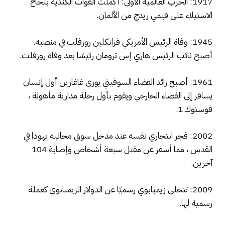
1917: الحرب العالمية الأولى: أكملت القوات الكندية بنجاح
الاستيلاء على فيمي ريدج من الألمان.
1945: وفاة الرئيس الأمريكي فرانكلين روزفلت في منصبه.
أصبح نائب الرئيس هاري إس ترومان رئيسًا بعد وفاة روزفلت.
1961: أصبح رائد الفضاء السوفيتي يوري غاغارين أول إنسان
يسافر إلى الفضاء الخارجي ويقوم بأول رحلة مدارية مأهولة ،
فوستوك 1.
2002: فجر انتحاري نفسه عند مدخل سوق محانيه يهودا في
القدس ، مما أسفر عن مقتل سبعة أشخاص وإصابة 104
آخرين.
2009: تتخلى زيمبابوي رسميًا عن الدولار الزيمبابوي كعملة
رسمية لها.