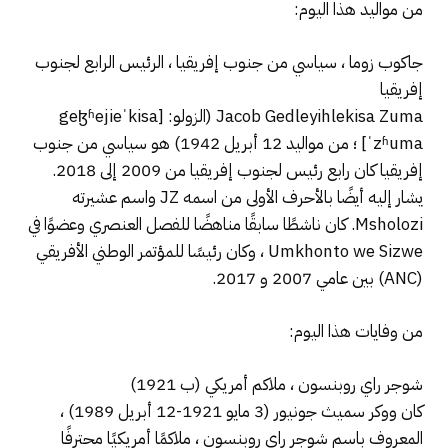
من مواليد هذا اليوم:
جاكوب زوما ، سياسي من جنوب إفريقيا ، الرئيس الرابع لجنوب
إفريقيا
Jacob Gedleyihlekisa Zuma (الزولو: [geɮʱejieˈkisa
ˈzʱuma] ؛ من مواليد 12 أبريل 1942) هو سياسي من جنوب
إفريقيا كان رابع رئيس لجنوب إفريقيا من 2009 إلى 2018.
يشار إليه أيضًا بالأحرف الأولى من اسمه JZ واسم عشيرته
Msholozi. كان ناشطًا سابقًا مناهضًا للفصل العنصري وعضوًا في
Umkhonto we Sizwe ، وكان رئيسًا للمؤتمر الوطني الأفريقي
(ANC) بين عامي 2007 و 2017.
من وفايات هذا اليوم:
شوجر راي روبنسون ، ملاكم أمريكي (ب 1921)
كان ووكر سميث جونيور (3 مايو 1921-12 أبريل 1989) ،
المعروف باسم شوجر راي روبنسون ، ملاكمًا أمريكيًا محترفًا