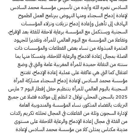
السادس نصره الله وأيده من تأسيس مؤسسة محمد السادس
لإعادة إدماج السجناء ومنها النهوض ببرنامج العمل الطموح
الهادف إلى تأهيل وإعادة إدماج نزيلات ونزلاء المؤسسات
السجنية ويستكمل مع المؤسسة برعاية لاحقة للفئة بعد الإفراج،
وتفاعلا من المؤسسة مع اليوم العالمي للمرأة، وتقديرا للجهود
المثمرة المبذولة من نساء بعض القطاعات والمؤسسات ذات
الصلة بمجال إعادة الادماج والرعاية اللاحقة، وتمسكا منها بما
سنته من التفاتة حميدة للمرأة المغربية عامة والتي في وضع
اعتقال كما التي هي عاكفة على عملية إعادة الإدماج، تفتتح
مؤسسة محمد السادس لإعادة إدماج السجناء مشاركة المرأة
السجينة باليوم العالمي للمرأة بتنظيم حفل إفطار اليوم 7 مارس
2025 بالسجن المحلي تولال 2 انظم إلى موائده فضلا عن جميع
النزيلات بالفضاء المذكور، نساء المؤسسة والمندوبية العامة
لإدارة السجون وثلة من الفاعلات في المجال تخلله تكريم رائدات
من الفئة في مجال إعادة الإدماج والرعاية اللاحقة على مستوى
مدينة مكناس يمثلن كلا من مؤسسة محمد السادس لإعادة