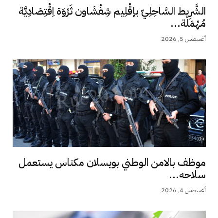
الشَّرِيط السَّاحِلِيّ بإقْلِيم شِفْشَاون ثَرْوَة اِقْتِصَادِيَّة
مُهْمَلَة...
أغسطس 5, 2026
موظف بالامن الوطني بويسلان مكناس يستعمل
سلاحه...
أغسطس 4, 2026