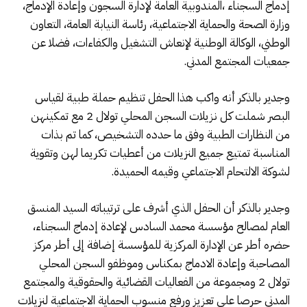
إدماج السجناء ،المندوبية العامة لإدارة السجون وإعادة الإدماج،
وزارة الصحة والحماية الاجتماعية، رئاسة النيابة العامة، التعاون
الوطني، الوكالة الوطنية لإنعاش التشغيل والكفاءات، فضلا عن
جمعيات المجتمع المدني.
وجدير بالذكر أنه واكب هذا الحفل تنظيم حملة طبية لقياس
البصر شملت كل نزيلات السجن المحلي تولال 2 مع تمكينهن
من النظارات الطبية وفق ما حدده التشخيص، كما تم بذات
المناسبة تمتيع جميع النزيلات من أعطيات تكريما لهن وتقوية
لشوكة الالتحام الاجتماعي وقيمه الحميدة.
وجدير بالذكر أن الحفل الذي أشرف على ترتيباته السيد المنسق
العام لمصالح مؤسسة محمد السادس لإعادة إدماج السجناء،
حضره أطر عن الإدارة المركزية للمؤسسة إضافة إلى أطر مركز
المصاحبة وإعادة الادماج بمكناس وموظفو السجن المحلي
تولال 2 ومجموعة من الفعاليات القضائية والحقوقية والمجتمع
المدني حرصا على تعزيز ورفع منسوب الحماية الاجتماعية لنزيلات