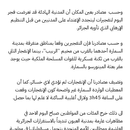
وحسب مصادر بعين المكان أن المدنية الهادئة قد تعرضت فجر
اليوم لتفجيرات ليتجدد الإعتداء على المدنيين من قبل التنظيم
الإرهابي الذي تأويه الجزائر.
و حسب مصادرنا فإن التفجيرين وقعا بمناطق متفرقة بمدينة
السمارة أحدهما بالقرب من مخيم “الربيب”، بينما الإنفجار الثاني
بالقرب من ثكنة عسكرية للقوات المسلحة الملكية حيث يوجد
مقر بعثة المينورسو بالسمارة.
وتضيف مصادرنا أن الإنفجارات لم تؤدي لاي خسائر، كما أن
المعطيات الواردة السمارة غير واضحة كون الإنفجارات وقعت
على الساعة 3h45 ولازال أغلبية الساكنة لا علم لها بما حصل.
الى ذلك خرج المئات من المواطنين صباح اليوم الاحد في
مظاهرات عارمة بمدنية العيون تنديداً بالاستفزازات الجزائرية
الغاشمة ومطالبين الأمم المتحدة بتحمل مسؤولياتها في مواجهة