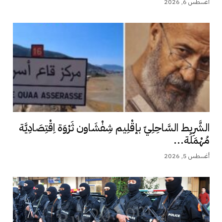
أغسطس 6, 2026
الشَّرِيط السَّاحِلِيّ بإقْلِيم شِفْشَاون ثَرْوَة اِقْتِصَادِيَّة
مُهْمَلَة...
أغسطس 5, 2026