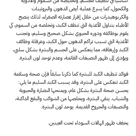
أساسياً في تنظيف الجسم، وتخليصه من السموم والأدوية
والكحول، كما يسرع عملية أيض الدهون والبروتينات
والكربوهيدرات من خلال إفراز عصارته الصفراء، لذلك ينصح
الأطباء بتناول الأغذية التي تنظف الكبد، وتخلصه من السموم، كي
يقوم بوظائفه ودوره الحيوي بشكل صحيح وسليم، وتجنب
الأغذية التي تسبب تراكم الدهون حول الكبد، وعرقلة وظائف
الكبد وإرهاقه، مما ينعكس على الجسم والبشرة بشكل سلبي،
ويؤدي إلى ظهور التصبغات القاتمة، وعدم توحد لون البشرة.
فوائد تنظيف الكبد للبشرة كما ذكرنا سابقاً فإن صحة وسلامة
الكبد تنعكس على البشرة، وقد يسبب الكبد السليم ما يلي:
يحسن صحة البشرة بشكل عام، ويمنحها النضارة والحيوية
والشباب. ينقي البشرة، ويخلصها من الشوائب والبقع الداكنة،
والتصبغات والجروح القديمة. يوحد لون البشرة.
يخفف ظهور الهالات السوداء تحت العينين.