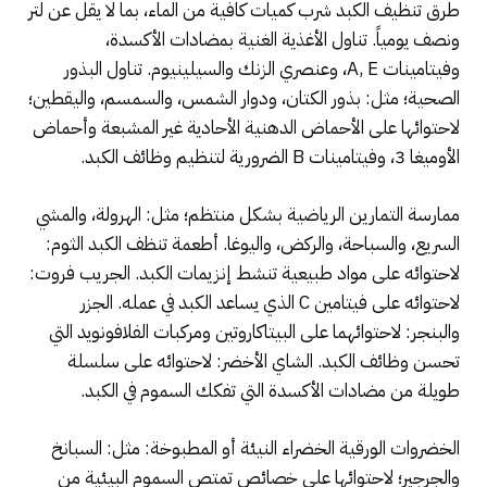
طرق تنظيف الكبد شرب كميات كافية من الماء، بما لا يقل عن لتر
ونصف يومياً. تناول الأغذية الغنية بمضادات الأكسدة،
وفيتامينات A, E، وعنصري الزنك والسيلينيوم. تناول البذور
الصحية؛ مثل: بذور الكتان، ودوار الشمس، والسمسم، واليقطين؛
لاحتوائها على الأحماض الدهنية الأحادية غير المشبعة وأحماض
الأوميغا 3، وفيتامينات B الضرورية لتنظيم وظائف الكبد.
ممارسة التمارين الرياضية بشكل منتظم؛ مثل: الهرولة، والمشي
السريع، والسباحة، والركض، واليوغا. أطعمة تنظف الكبد الثوم:
لاحتوائه على مواد طبيعية تنشط إنزيمات الكبد. الجريب فروت:
لاحتوائه على فيتامين C الذي يساعد الكبد في عمله. الجزر
والبنجر: لاحتوائهما على البيتاكاروتين ومركبات الفلافونويد التي
تحسن وظائف الكبد. الشاي الأخضر: لاحتوائه على سلسلة
طويلة من مضادات الأكسدة التي تفكك السموم في الكبد.
الخضروات الورقية الخضراء النيئة أو المطبوخة: مثل: السبانخ
والجرجير؛ لاحتوائها على خصائص تمتص السموم البيئية من