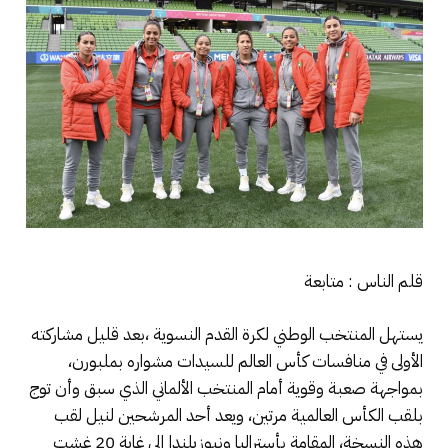
قلم الناس : متابعة
يستهل المنتخب الوطني لكرة القدم النسوية ،بعد قليل مشاركته
الأولى في منافسات كأس العالم للسيدات مشواره بملبورن،
بمواجهة صعبة وقوية أمام المنتخب الألماني الذي سبق وأن توج
بلقب الكأس العالمية مرتين، ويعد أحد المرشحين لنيل لقب
هذه النسخة، المقامة بأستراليا ونيوزيلندا إلى غاية 20 غشت