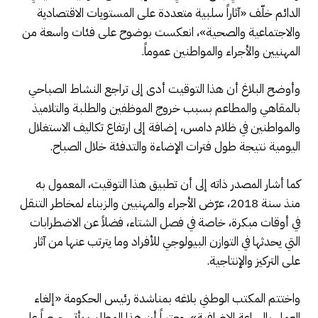
الدائم خلّف «آثاراً سلبية متعددة على المستويات الاقتصادية
والاجتماعية والصحية»، انعكست بوضوح على فئات واسعة من
المهنيين والأجراء والمواطنين عموماً.
وأوضح البلاغ أن هذا التوقيت أدى إلى تراجع النشاط الصباحي
بالمقاهي والمطاعم بسبب خروج الموظفين والطلبة والتلاميذ
والمواطنين في ظلام دامس، إضافة إلى ارتفاع تكاليف الاستغلال
اليومية نتيجة طول فترات الإضاءة والتدفئة خلال الصباح.
كما أشار المصدر ذاته إلى أن تطبيق هذا التوقيت، المعمول به
منذ سنة 2018، عرّض الأجراء والمهنيين والزبناء لمخاطر التنقل
في أوقات مبكرة، خاصة في فصل الشتاء، فضلاً عن الاضطرابات
التي يحدثها في التوازن البيولوجي للأفراد وما يترتب عنها من آثار
على التركيز والإنتاجية.
واختتم المكتب الوطني بلاغه بمناشدة رئيس الحكومة «إلغاء
العمل بالساعة الإضافية»، معتبراً أن هذا المطلب يأتي حرصاً على