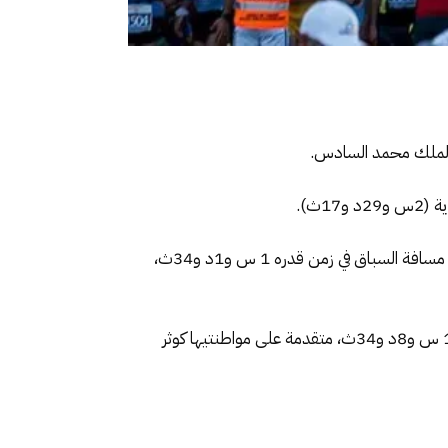
من جهة أخرى، فاز العداء المغربي محسن أوطلحة بلقب الدورة الـ34 لنصف ماراطون مراكش الدولي، حيث قطع أوطلحة مسافة السباق في زمن قدره 1 س و1د و34ث،
فيما أحرزت العداءة المغربية رحمة الطاهري لقب الدورة ال34 لنصف ماراطون مراكش الدولي، وسجلت الطاهري توقيت 1 س و8د و34ث، متقدمة على مواطنتيها كوثر