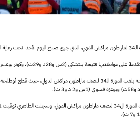
لسادس.