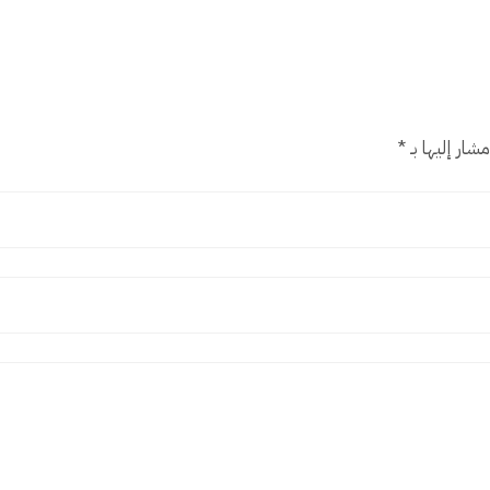
شار إليها بـ
*