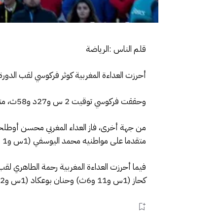
قلم الناس :الرياضة
أحرزت العداءة المغربية كوثر فركوسي لقب الدورة الـ34 لماراطون مراكش الدولي، الذي جرى صباح اليوم الأحد، تحت رعاية الملك محمد ا
وحققت فركوسي توقيت 2 س و27د و58ث، متقدمة على مواطنتيها فتيحة بنتشكي (2س و28د و29ث)، وكوثر بوعسرية (2س و29د و17ث).
متقدما على مواطنيه محمد اليوسفي (1س و1 د و58ث) وبوعزة قسوي (1س و2 د و3 ث).
كحاز (1س و11 و6ث) وحنان بوعكاد (1س و12 و7 ث).