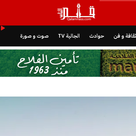
قافة و فن
حوادث
الجالية TV
صوت و صورة