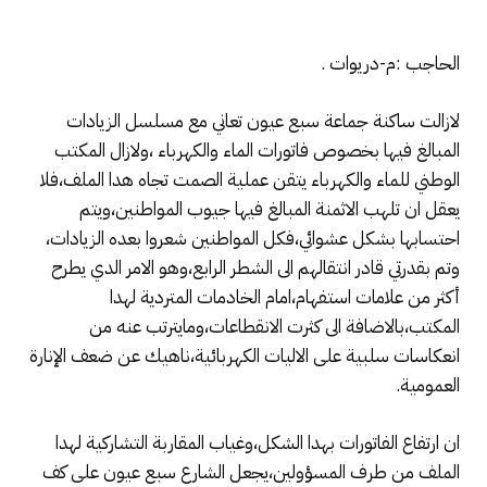
الحاجب :م-دريوات .
لازالت ساكنة جماعة سبع عيون تعاني مع مسلسل الزيادات
المبالغ فيها بخصوص فاتورات الماء والكهرباء ،ولازال المكتب
الوطني للماء والكهرباء يتقن عملية الصمت تجاه هدا الملف،فلا
يعقل ان تلهب الاثمنة المبالغ فيها جيوب المواطنين،ويتم
احتسابها بشكل عشوائي،فكل المواطنين شعروا بعده الزيادات،
وتم بقدرتي قادر انتقالهم الى الشطر الرابع،وهو الامر الدي يطرح
أكثر من علامات استفهام،امام الخادمات المتردية لهدا
المكتب،بالاضافة الى كثرت الانقطاعات،ومايترتب عنه من
انعكاسات سلبية على الاليات الكهربائية،ناهيك عن ضعف الإنارة
العمومية.
ان ارتفاع الفاتورات بهدا الشكل،وغياب المقاربة التشاركية لهدا
الملف من طرف المسؤولين،يجعل الشارع سبع عيون على كف