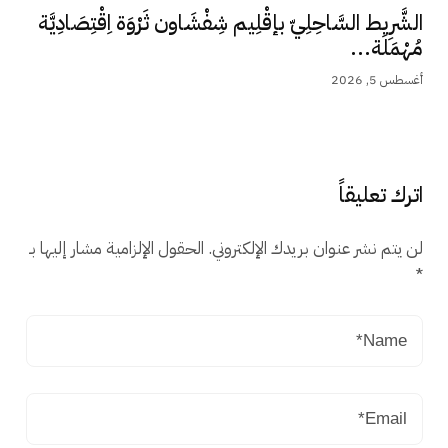
الشَّرِيط السَّاحِلِيّ بإقْلِيم شِفْشَاون ثَرْوَة اِقْتِصَادِيَّة
مُهْمَلَة...
أغسطس 5, 2026
اترك تعليقاً
لن يتم نشر عنوان بريدك الإلكتروني.
الحقول الإلزامية مشار إليها بـ
*