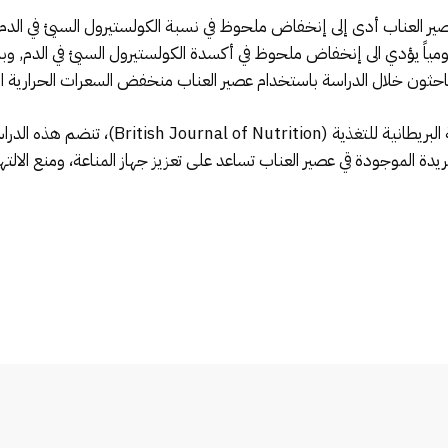
ير العناب أدى إلى إنخفاض ملحوظ في نسبة الكولستيرول السيئ في الد
يومياً يؤدي الى إنخفاض ملحوظ في أكسدة الكولستيرول السيئ في الدم, 
لباحثون خلال الدراسة باستخدام عصير العناب منخفض السعرات الحرارية الم
نشرت الدراسة في العدد الأخير من المجلة العلمية
يدة الموجودة قي عصير العناب تساعد على تعزيز جهاز المناعة، ومنع الالتها