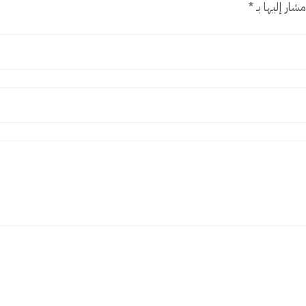
شار إليها بـ
*