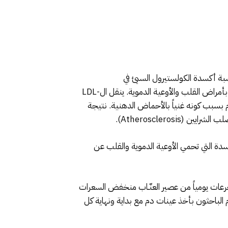
يا يقلل من نسبة أكسدة الكولستيرول السيئ في
الدم، البروتينات الدهنية منخفضة الكثافة (LDL – Low – density lipoprotein)، والذي يشكل عاملاً رئيسياً في الإصابة بأمراض القلب والأوعية الدموية. ينقل ال-LDL
ة للأكسدة على يد مواد موجودة في الدم بسبب كونه غنياً بالأحماض الدهنية. نتيجة
Atheroscleros).
سدة التي تحمي الأوعية الدموية والقلب عن
ركون بشرب ثلاث جرعات يومياً من عصير العنّـاب منخفض السعرات
 كل جرعة لمدة أربعة أسابيع. قام الباحثون بأخذ عينات دم مع بداية ونهاية كل