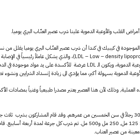
مراض القلب والأوعية الدموية علينا شرب عصير العنّـاب البري يوميا.
فت دراسة أجريت في جامعة لويل (Lowell) الموجودة في كيبيك في كندا أن شرب عصير العنّـاب البري يوم
الدهون والكولسترول من الكبد الى الخلايا عبر الأوعية الدموية، ويكون الـ LDL عرض
لدموية بسهولة أكبر، مما يؤدي الى زيادة إنسداد الشرايين ونشوء تصلب الشرايين (is
العملية, وذلك لأن هذا العصير يعتبر مصدرا طبيعياً وغنياً بمضادات الأك
إستمر البحث مدة 12 أسبوعاً، حيث شارك فيه 30 رجلاً في سن الخمسين من عمرهم, وقد قام المشا
الحرارية, بحيث تمت زيادة الجرعة كل 4 أسابيع: 125 مل, 250 مل و500 مل. تم شرب
معينة من عصير العناب.