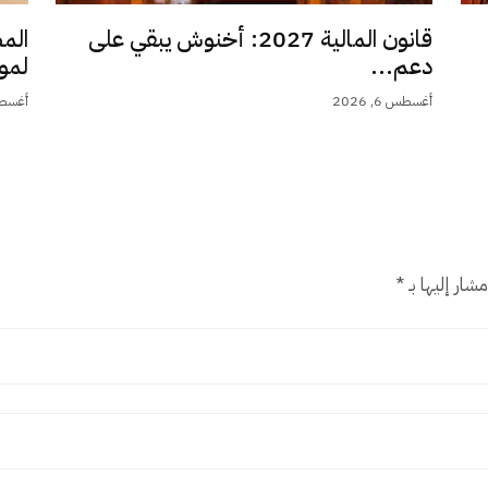
قانون المالية 2027: أخنوش يبقي على
الم
دعم...
لمو
أغسطس 6, 2026
أغسطس 6,
شار إليها بـ
*