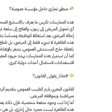
منطق تجاري داخل مؤسسة عمومية؟
هذه الممارسات تكرس ما يعرف بـ(التسليع الصح
أي تحويل المريض إلى زبون، والعلاج إلى سلعة ت
إحالة المرضى، يعد استغلالا للوظيفة ومساسا ب
هذه الظاهرة لا تسيء فقط إلى المرضى، بل تلط
باهظة خارج المستشفى العمومي، يشعر بالإهانة و
كما أن استمرار هذه الممارسات يهدد جهود الم
الاستعدادات لاستقبال أحداث دولية كبرى.
#ماذا_يقول_القانون؟
القانون المغربي يلزم الطبيب العمومي بتقديم الر
مبرراطبيا، وبموافقة المريض.
أما إذا ثبت وجود منفعة شخصية، فإن ذلك يعد 
هذه الظاهرة ليست مجرد خلل إداري، بل هي جرح 