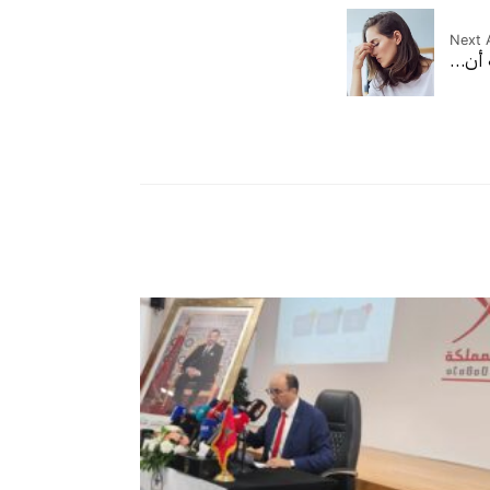
Next A
ة أن…