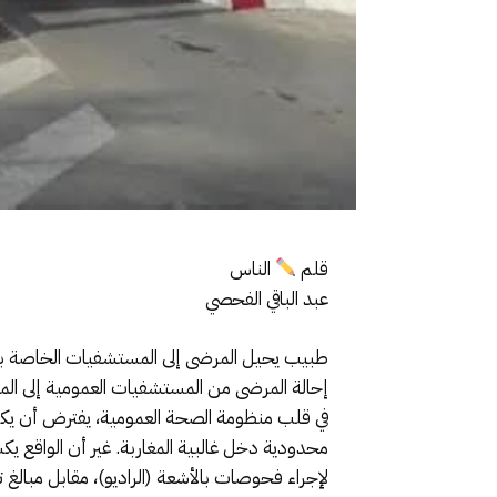
قلم
الناس
عبد الباقي الفحصي
طبيب يحيل المرضى إلى المستشفيات الخاصة ب
إحالة المرضى من المستشفيات العمومية إلى ا
في قلب منظومة الصحة العمومية، يفترض أن يكو
محدودية دخل غالبية المغاربة. غير أن الواقع
لإجراء فحوصات بالأشعة (الراديو)، مقابل مبالغ تصل إلى 2000 درهم، في تجاوز صارخ للأخلاقيات المهنية ولروح