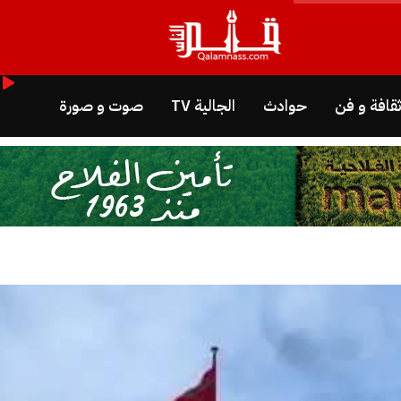
قافة و فن
حوادث
الجالية TV
صوت و صورة