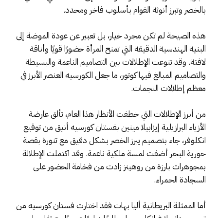
بالخصر وتبرز أنوثة القوام بأسلوب فاخر ومحدد.
هذه الصيحة لم تكن مجرد خيار، بل تعبير عن عودة الموضة إلى
البنية الهندسية الدقيقة التي تمنح المرأة حضورًا قويًا وأناقة
لافتة. وقد تنوعت الإطلالات بين التصاميم الناعمة والبسيطة
والتصاميم المبالغ فيها كوتور، ما جعل الكورسيه العنصر الأبرز في
معظم إطلالات النجمات.
من أبرز الإطلالات التي خطفت الأنظار هذا العام، تألق عارضة
الأزياء البرازيلية إيزابيلا مينين بفستان كورسيه أنيق من توقيع
انكلوفر، جاء بتصميم يبرز الخصر بشكل دقيق مع تنورة بقصة
حورية البحر أضفت لمسة ملكية ناعمة. وقد اكتملت الإطلالة
بمجوهرات بارزة من روهينز زادت من فخامة الحضور على
السجادة الحمراء.
أما الممثلة البريطانية أليا بهات فقد اختارت فستان كورسيه من