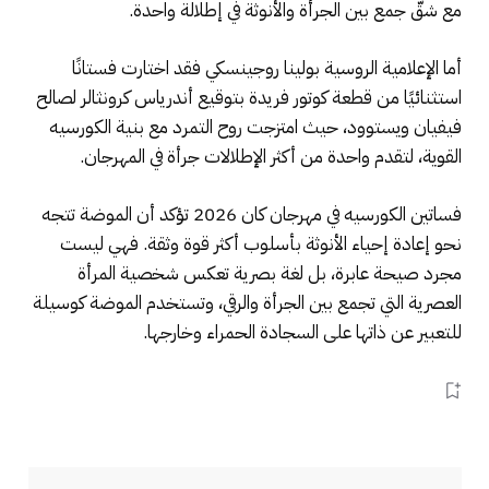
مع شقّ جمع بين الجرأة والأنوثة في إطلالة واحدة.
أما الإعلامية الروسية بولينا روجينسكي فقد اختارت فستانًا
استثنائيًا من قطعة كوتور فريدة بتوقيع أندرياس كرونثالر لصالح
فيفيان ويستوود، حيث امتزجت روح التمرد مع بنية الكورسيه
القوية، لتقدم واحدة من أكثر الإطلالات جرأة في المهرجان.
فساتين الكورسيه في مهرجان كان 2026 تؤكد أن الموضة تتجه
نحو إعادة إحياء الأنوثة بأسلوب أكثر قوة وثقة. فهي ليست
مجرد صيحة عابرة، بل لغة بصرية تعكس شخصية المرأة
العصرية التي تجمع بين الجرأة والرقي، وتستخدم الموضة كوسيلة
للتعبير عن ذاتها على السجادة الحمراء وخارجها.