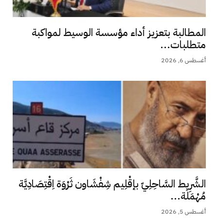
المطالبة بتعزيز أداء مؤسسة الوسيط لمواكبة
متطلبات...
أغسطس 6, 2026
الشَّرِيط السَّاحِلِيّ بإقْلِيم شِفْشَاون ثَرْوَة اِقْتِصَادِيَّة
مُهْمَلَة...
أغسطس 5, 2026