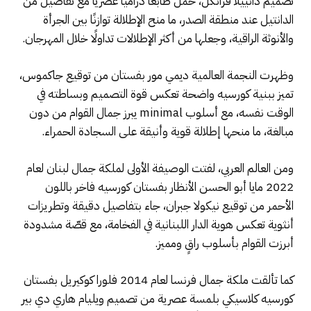
تصميم دانييلا فرانكل، حمل طابعًا دراميًا عصريًا مع تفاصيل من
الدانتيل عند منطقة الصدر، ما منح الإطلالة توازنًا بين الجرأة
والأنوثة الراقية، وجعلها من أكثر الإطلالات تداولًا خلال المهرجان.
وظهرت النجمة العالمية ديمي مور بفستان من توقيع جاكموس،
تميز ببنية كورسيه واضحة تعكس قوة التصميم وبساطته في
الوقت نفسه، مع أسلوب minimal يبرز جمال القوام من دون
مبالغة، ما منحها إطلالة قوية وأنيقة على السجادة الحمراء.
ومن العالم العربي، لفتت الوصيفة الأولى لملكة جمال لبنان لعام
2022 مايا أبو الحسن الأنظار بفستان كورسيه فاخر باللون
الأحمر من توقيع نيكولا جبران، جاء بتفاصيل دقيقة وتطريزات
أنثوية تعكس هوية الدار اللبنانية في الفخامة، مع قصّة مشدودة
أبرزت القوام بأسلوب راقٍ ومميز.
كما تألقت ملكة جمال فرنسا لعام 2014 فلورا كوكيريل بفستان
كورسيه كلاسيكي بلمسة عصرية من تصميم ويليام هاري دي بير