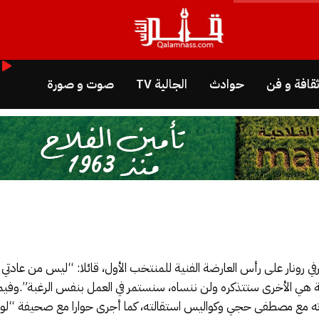
قافة و فن
حوادث
الجالية TV
صوت و صورة
ي رونار على رأس العارضة الفنية للمنتخب الأول، قائلا: “ليس من عادتي أ
ة هي الأخرى ستتذكره ولن ننساه، سنستمر في العمل بنفس الرغبة”.وفيم
لافاته مع مصطفى حجي وكواليس استقالته، كما أجرى حوارا مع صحيفة “ل