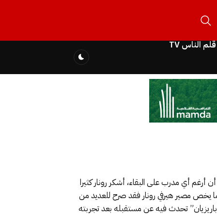
قلم الناس TV
ن أرغم أي مدرب على البقاء، أشكر رونار كثيرا
ا يخص مصير هيرفي رونار فقد صرح للعديد من
وباريزيان” تحدث فيه عن مستقبله بعد تجربته