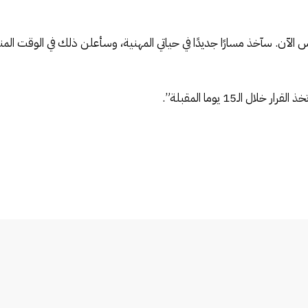
إمكانية عودته إلى الليج1 قائلا: “ليس الآن. سآخذ مسارًا جديدًا في حياتي المهنية، وسأعلن 
الـ15 يوما المقبلة”.