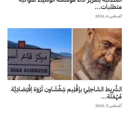
متطلبات...
أغسطس 6, 2026
الشَّرِيط السَّاحِلِيّ بإقْلِيم شِفْشَاون ثَرْوَة اِقْتِصَادِيَّة
مُهْمَلَة...
أغسطس 5, 2026