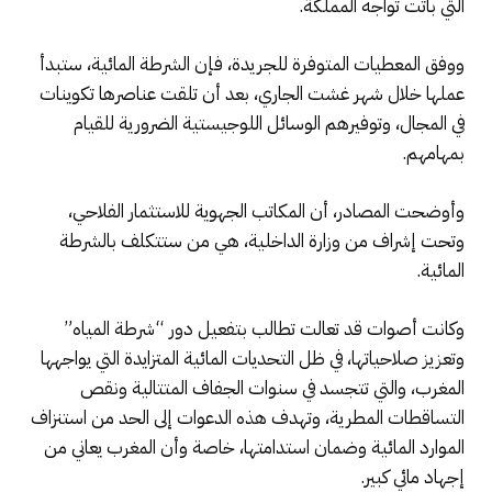
التي باتت تواجه المملكة.
ووفق المعطيات المتوفرة للجريدة، فإن الشرطة المائية، ستبدأ
عملها خلال شهر غشت الجاري، بعد أن تلقت عناصرها تكوينات
في المجال، وتوفيرهم الوسائل اللوجيستية الضرورية للقيام
بمهامهم.
وأوضحت المصادر، أن المكاتب الجهوية للاستثمار الفلاحي،
وتحت إشراف من وزارة الداخلية، هي من ستتكلف بالشرطة
المائية.
وكانت أصوات قد تعالت تطالب بتفعيل دور “شرطة المياه”
وتعزيز صلاحياتها، في ظل التحديات المائية المتزايدة التي يواجهها
المغرب، والتي تتجسد في سنوات الجفاف المتتالية ونقص
التساقطات المطرية، وتهدف هذه الدعوات إلى الحد من استنزاف
الموارد المائية وضمان استدامتها، خاصة وأن المغرب يعاني من
إجهاد مائي كبير.