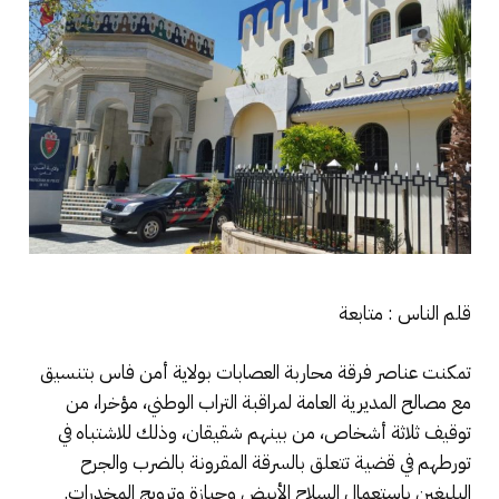
قلم الناس : متابعة
تمكنت عناصر فرقة محاربة العصابات بولاية أمن فاس بتنسيق
مع مصالح المديرية العامة لمراقبة التراب الوطني، مؤخرا، من
توقيف ثلاثة أشخاص، من بينهم شقيقان، وذلك للاشتباه في
تورطهم في قضية تتعلق بالسرقة المقرونة بالضرب والجرح
البليغين باستعمال السلاح الأبيض وحيازة وترويج المخدرات.