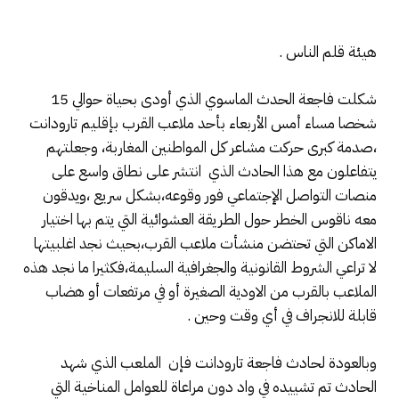
هيئة قلم الناس .
شكلت فاجعة الحدث الماسوي الذي أودى بحياة حوالي 15
شخصا مساء أمس الأربعاء بأحد ملاعب القرب بإقليم تارودانت
،صدمة كبرى حركت مشاعر كل المواطنين المغاربة، وجعلتهم
يتفاعلون مع هذا الحادث الذي انتشر على نطاق واسع على
منصات التواصل الإجتماعي فور وقوعه،بشكل سريع ،ويدقون
معه ناقوس الخطر حول الطريقة العشوائية التي يتم بها اختيار
الاماكن التي تحتضن منشأت ملاعب القرب،بحيث نجد اغلبيتها
لا تراعي الشروط القانونية والجغرافية السليمة،فكثيرا ما نجد هذه
الملاعب بالقرب من الاودية الصغيرة أو في مرتفعات أو هضاب
قابلة للانجراف في أي وقت وحين .
وبالعودة لحادث فاجعة تارودانت فإن الملعب الذي شهد
الحادث تم تشييده في واد دون مراعاة للعوامل المناخية التي