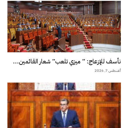
نأسف للإزعاج: ” ميزي تلعب” شعار القائمين...
أغسطس 7, 2026