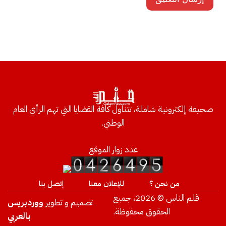
صحيفة إلكترونية شاملة، تتناول كافة القضايا التي تهم الرأي العام
الوطني.
عدد زوار الموقع
من نحن ؟
للإعلان معنا
إتصل بنا
قلم الناس © 2026، جميع
تصميم و تطوير
ووردبريس
الحقوق محفوظة.
بالعربي