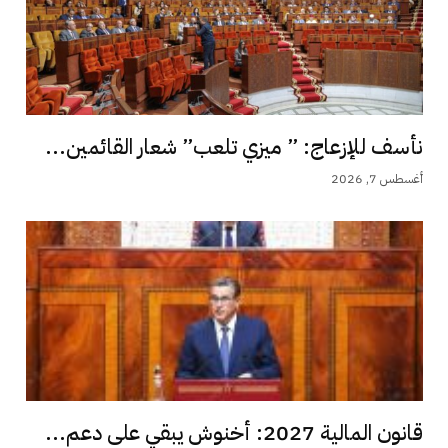
نأسف للإزعاج: ” ميزي تلعب” شعار القائمين...
أغسطس 7, 2026
قانون المالية 2027: أخنوش يبقي على دعم...