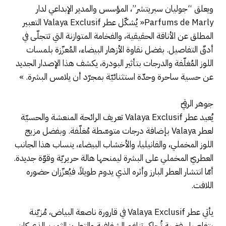
ويعلق “جوليان سبريتشر”، المؤسس والمدير الإبداعي لدار
Parfums de Marly« يُشكّل عطر Valaya Exclusif التعبير
المطلق عن الأناقة الحقيقية، والفخامة المتوازنة التي تتجلّى في
أدقّ التفاصيل. بفضل نقاوة الأزهار البيضاء، المُعزّزة بلمسات
اللوز المُغلّفة والدرجات بتأثير البودرة، يكشف هذا الإصدار الجديد
عن حسية ساحرة وحدّة استثنائيّة بمجرّد أن يلامس البشرة. »
جوهر الرقيّ
يُعيد عطر Valaya Exclusif تعريف الرائحة المنعشة والحسيّة
لعطر Valaya بإضافة درجات متوسّطة مُغلّفة. وبفضل مزيج
اللوز المخملي، والفانيليا، والأخشاب البيضاء، ينساب هذا الجانب
العطريّ المخملي على البشرة ليمنحها هالة حريريّة وقوّة جديدة.
أمّا انتشار العطر البارز وأثره الذي يدوم طويلاً، فيُعزّزان حضوره
اللافت.
يأتي عطر Valaya Exclusif في قارورة ناصعة البياض، مُزيّنة
بتفاصيل فضية تُحاكي تناغم الشفافية والتطريز الثمين الذي كان