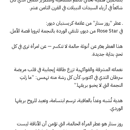
شائعاً في أزياء السيدات النبيلات في القرن الثامن عشر.
ـ عطر “روز ستار” من علامة كريستيان ديور:
في Rose Star من ديور، تلتقي الوردة بالنجمة لترويا قصة الأمل.
هذا العطر يعبّر عن أنوثة حالمة لا تنكسر — عن امرأة ترى في كل
تحدٍ بداية جديدة.
نغماته المشرقة والفواكهية تزرع طاقة إيجابية في قلب مريضة
سرطان الثدي في اكتوبر، كأن كل رشة منه تهمس: “ما زلتِ
النجمة التي لا يخبو بريقها.”
هدية تُشبه وعداً بالعافية، ترسم ابتسامة، وتعيد للروح بريقها
الوردي.
روز ستار هو عطر المرأة الحالمة، التي تؤمن أن الأناقة ليست