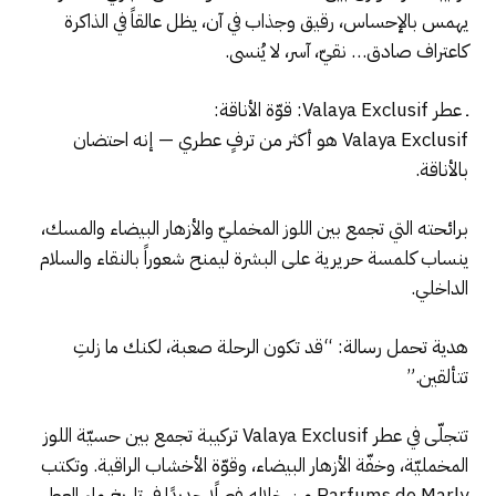
يهمس بالإحساس، رقيق وجذاب في آن، يظل عالقاً في الذاكرة
كاعتراف صادق… نقيّ، آسر، لا يُنسى.
ـ عطر Valaya Exclusif: قوّة الأناقة:
Valaya Exclusif هو أكثر من ترفٍ عطري — إنه احتضان
بالأناقة.
برائحته التي تجمع بين اللوز المخمليّ والأزهار البيضاء والمسك،
ينساب كلمسة حريرية على البشرة ليمنح شعوراً بالنقاء والسلام
الداخلي.
هدية تحمل رسالة: “قد تكون الرحلة صعبة، لكنك ما زلتِ
تتألقين.”
تتجلّى في عطر Valaya Exclusif تركيبة تجمع بين حسيّة اللوز
المخمليّة، وخفّة الأزهار البيضاء، وقوّة الأخشاب الراقية. وتكتب
Parfums de Marly من خلاله فصلًا جديدًا في تاريخ ماء العطر