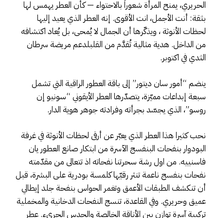
الحريري، يمنح المرأة شعوراً بالاحتواء — كأن العطر يهمس لها
بثقة: أنت الأجمل، انت الأقوى. إنه العطر الذي يعيد إليها
لحظات الأنوثة ، ويذكّرها أن الجمال لا يُمحى، بل يُعاد اكتشافه
من الداخل. هدية مثالية تُقدَّم من القلبلدعم مريضة سرطان
الثدي في اكتوبر.
ينضم “أمور سان ديتور” إلى باقة العطور الراقية التي تشمل
سبعة إبداعات مميّزة، يتصدّرها العطر الأيقوني “سونيو إن
روسو”، الذي يجسّد بجرأته وفرادته جوهر هوية الدار.
نحب كثيرا هذا العطر الذي يعبّر عن أرقى لحظات الأنوثة في غرفة
البودوار بنفحات البنفسج الآسرة من ابتكار صانع العطور يان
فاسنييه. من اول رشة سحرتنا نفحاته اذ تتعالى من مقدّمته
نفحات بنفسج ناعمة تنثر رقيّها كلمسة بودرية على البشرة، قبل
أن تنكشف الطبقات الأعمق وتغمر الحواس بنفحة جلد إيطالي
عميق وحريري. وفي القاعدة، تنسج النفحات الدخانية والمخملية
تركيبة آسرة توازن بين الأناقة الخالصة والحدس الجريء. عطر