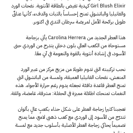
Girl Blush Elixir كهدية تفيض بالطاقة الأنثوية. نفحات الورد
والفانيليا والباتشولي تمنح إحساساً بالثبات والدفء، كأنها عناقٌ
طويل برائحة الأمل لمريضة سرطان الثدي في اكتوبر.
هذا العطر الجديد من Carolina Herrera يأتي بزجاجة
مستوحاة من الكعب العالي بلون دخاني يتدرج من الوردي حتى
الأسود، في إشادة أنثوية بالقوة والنعومة في آنٍ معًا.
نحب تركيبته التي تدوم طويلا من مزيج مركز من عبير الورد
المنعش، نفحات الفانيليا العميقة، ولمسة من الباتشولي التي
تمنح العطر قاعدة دافئة تجعله يدوم رغم حرارة الأجواء. هذه
النغمات تمنحك اطلالة مميزة في الحفلة: مشرقة، غامضة، واثقة.
تعجبنا كثيرا زجاجة العطر على شكل حذاء بكعبٍ عالٍ بألوان
تتدرّج من الأسود إلى الوردي مع كعب ذهبي لامع، مما يمنح
تصميماً يحاكي زجاجة العطر الأصلية بأسلوب جديد مع لمسة