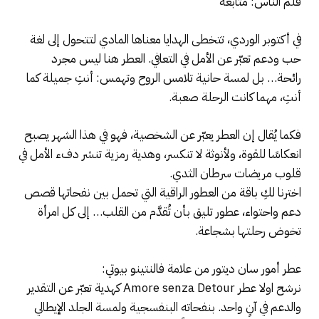
قلم الناس: متابعة
في أكتوبر الوردي، تتخطى الهدايا معناها المادي لتتحول إلى لغة
حب ودعم تعبّر عن الأمل في التعافي. العطر هنا ليس مجرد
رائحة… بل لمسة حانية تلامس الروح وتهمس: أنتِ جميلة كما
أنتِ، مهما كانت الرحلة صعبة.
فكما يُقال إن العطر يعبّر عن الشخصية، فهو في هذا الشهر يصبح
انعكاسًا للقوة، ولأنوثة لا تنكسر، وهدية رمزية تنشر دفء الأمل في
قلوب مريضات سرطان الثدي.
اخترنا لكِ باقة من العطور الراقية التي تحمل بين نفحاتها قصص
دعم واحتواء، عطور تليق بأن تُقدَّم من القلب… إلى كل امرأة
تخوض رحلتها بشجاعة.
عطر أمور سان ديتور من علامة فالنتينو بيوتي:
نرشح اولا عطر Amore senza Detour كهدية تعبّر عن التقدير
والدعم في آنٍ واحد. بنفحاته البنفسجية ولمسة الجلد الإيطالي