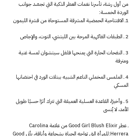
من أول رشة، تأسرنا نغمات العطر الذكية التي تجسّد جوانب
الوردة الخمسة:
1ـ الافتتاحية الحمضية المشرقة المستوحاة من قشرة الليمون
2 ـ الطبقات الفاكهية المرحة بين الليتشي، التوت، والإجاص
3 ـ النفحات الحارة التي يمنحها فلفل سيتشوان لمسة غنية
ومترفة
4 ـ الملمس المخملي الناعم الشبيه ببتلات الورد في احتضانها
المسكي
5 ـ وأخيرًا، القاعدة العسلية العميقة التي تترك أثرًا حسيًا طويل
الأمد، لا يُنسى
ـ عطر Good Girl Blush Elixir من علامة Carolina
Herrera:للمرأة التي تواجه الحياة بشجاعة وأناقة، يأتي Good