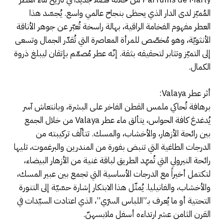
المُميّز لدى الدار الذي يحظى بنجاح عالمي واسع. يُجسّد هذا
العطر مفهوم الفخامة الراقية، بهالة راسخة تُعبّر عن جوهر الأناقة
الأنثويّة، وهو مُخصّص للمرأة المعاصرة التي تُقدّر الجمال وتسعى
إلى التميّز وتثابر لتحقيقه بثقة. إنّه عطر مُصمّم بإتقان ليبلغ ذروة
الكمال.
أثر عطر Valaya:
برهافة تُحاكي ملمس القطن الفاخر على البشرة، وبانتعاش آسر
يُدغدغ كافة الحواس، يتألق ماء عطر Valaya من خلال الجمع
بين رائحة الأزهار، والأخشاب، والمسك. تتألّف تركيبته من
الدرجات الطاغية التي تنبض بفورة من المندرين والبرغموت، تليها
رائحة النيرولي التي تُمهّد الطريق لباقة غنية من الأزهار البيضاء،
لتكتمل أخيراً مع الدرجات الأساسية التي تجمع بين عبير المسك،
والأخشاب، والفانيليا. يُمثّل هذا الابتكار إشارة حسّيّة إلى التنورة
التحتية أو ما يُعرف بـ”اللباس السرّي”، الذي اعتادت السيّدات في
القرن الثامن عشر ارتداءه أسفل ملابسهنّ.