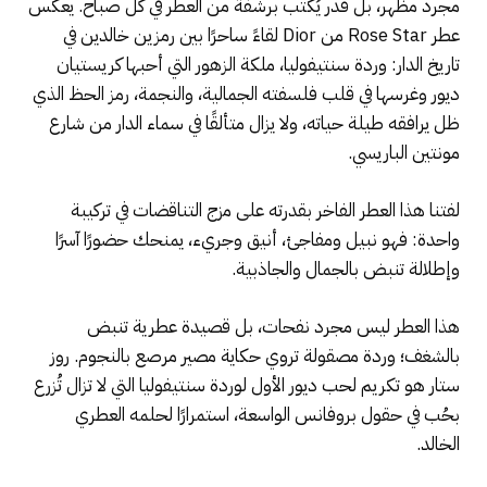
مجرد مظهر، بل قدر يُكتب برشفة من العطر في كل صباح. يعكس
عطر Rose Star من Dior لقاءً ساحرًا بين رمزين خالدين في
تاريخ الدار: وردة سنتيفوليا، ملكة الزهور التي أحبها كريستيان
ديور وغرسها في قلب فلسفته الجمالية، والنجمة، رمز الحظ الذي
ظل يرافقه طيلة حياته، ولا يزال متألقًا في سماء الدار من شارع
مونتين الباريسي.
لفتنا هذا العطر الفاخر بقدرته على مزج التناقضات في تركيبة
واحدة: فهو نبيل ومفاجئ، أنيق وجريء، يمنحك حضورًا آسرًا
وإطلالة تنبض بالجمال والجاذبية.
هذا العطر ليس مجرد نفحات، بل قصيدة عطرية تنبض
بالشغف؛ وردة مصقولة تروي حكاية مصير مرصع بالنجوم. روز
ستار هو تكريم لحب ديور الأول لوردة سنتيفوليا التي لا تزال تُزرع
بحُب في حقول بروفانس الواسعة، استمرارًا لحلمه العطري
الخالد.