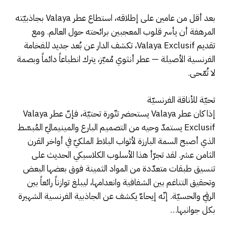
بعد أقل من عامين على إطلاقه، استطاع عطر Valaya بجاذبيّته
المرهفة أن يأسر قلوب المعجبين برائحته حول العالم. ومع
تقديم Valaya Exclusif، تكشف الدار عن بُعد جديد للفخامة
الفرنسية الأصيلة — عطر أنثوي مُميّز، يترك انطباعاً دائماً وبصمة
لا تُمّحى.
تحيّة للأناقة الفرنسيّة
إذا كان عطر Valaya يستحضر تنّورة تحتيّة، فإنّ عطر Valaya
Exclusif يستمدّ وحيه من التصميم البارع والمينيماليّ المُبسّط
الذي أصبح السمة البارزة لأثواب البلاط الملكيّ في أواخر القرن
الثامن عشر. لقد تجرّأ هذا الأسلوب الكلاسيكي الحديث على
تنسيق طبقات متعدّدة من المواد الثمينة فوق بعضها البعض
وتحقيق التناغم بين الشفافية وانعدامها، ليبلغ توازناً رائعاً بين
الرقيّ والحسيّة. إنّه إيحاءٌ يكشف عن الجاذبية الفرنسية الشهيرة
بكل جوانبها…