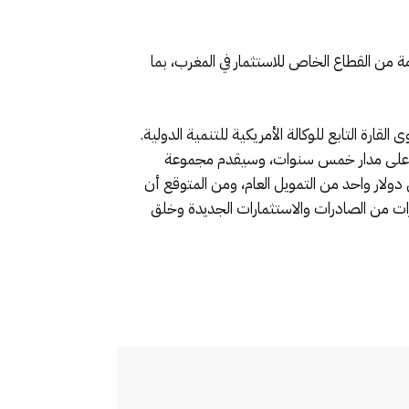
df بدعم التنمية والنمو الاقتصادي في المغرب، وترحب dfc بالعروض المقدمة من القطاع الخاص للاستثمار في المغرب، بما
ارة التابع للوكالة الأمريكية للتنمية الدولية.
ة للتنمية الدولية الجديد في عام 2021 مع إمكانية تمويل يصل إلى 500 مليون دولار على مدار خمس سنوات، وسيقدم مجموعة
ولار واحد من التمويل العام، ومن المتوقع أن
 الخاص، مما يوفر مليارات الدولارات من الصادرات والاستثمارات الجديدة وخلق