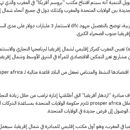
يل التنمية أنه سيتم افتتاح مكتب “بروسبر أفريكا” في المغرب والذي ت
 جديدة بين الولايات المتحدة والمغرب وكذلك دول في جميع أنحاء شمال إف
وتم توقيع مذكرة تفاهم بين dfc والحكومة المغربية، توضح بالتفص
فريقيا جنوب الصحراء الكبرى.
كما تعتزم الوكالة الأمريكية للتنمية الدولية (usaid) تعيين المغرب كمركز إقليمي لشمال إفريقيا لبرنام
بادرة “ازدهار أفريقيا” التي أطلقتها إدارة ترامب من خلال زيادة التجار
بالإضافة إلى دول أخرى في شمال إفريقيا. ومن خلال prosper africa تلتزم حكومة الول
 الوصول إلى فرص جديدة في الولايات المتحدة.