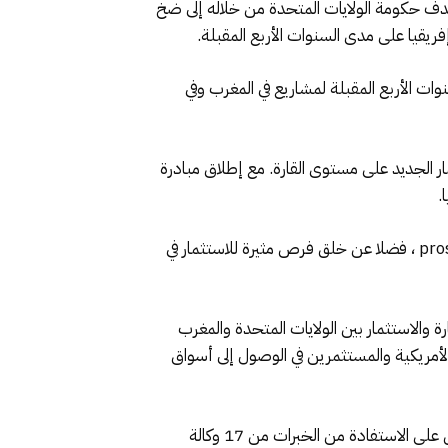
هدف حكومة الولايات المتحدة من خلاله إلى ضخ
ريقيا على مدى السنوات الأربع المقبلة.
يل جهود dfc لاستثمار 3 مليارات دولار على مدى السنوات الأربع المقبلة لمشاريع في المغرب وفي
جها التجاري والاستثمار الجديد على مستوى القارة. مع إطلاق مبادرة
وقال بويلر: “إن ريادة المغرب في القارة إلى جانب اقتصادها النشط والمتنامي تجعل من البلاد قاعدة مثالية لـ prosper africa ، فضلا عن خلق فرص مثيرة للاستثمار في
ة والاستثمار بين الولايات المتحدة والمغرب
ايات المتحدة بمساعدة الشركات الأمريكية والمستثمرين في الوصول إلى أسواق
وفي يناير 2021 ستفتح بروسبر أفريكا مكتبا إقليميا في المغرب، وهو أول مكتب إقليمي للمبادرة في شمال إفريقيا، سيعمل على الاستفادة من الخبرات من 17 وكالة