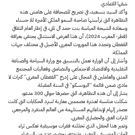
شقها اللامادي.
وأكد السيد بنسعيد، في تصريح للصحافة على هامش هذه
التظاهرة التي ترأستها صاحبة السمو الملكي الأميرة للا حسناء
وسعادة الشيخة المياسة بنت حمد آل ثاني، في إطار العام الثقافي
(قطر- المغرب 2024)، أن هذا العرض الاستثنائي يحتفي بعراقة
القفطان وتجدد هذا الموروث المغربي الأصيل في مختلف جهات
المملكة.
وأشار إلى أن الوزارة تعمل بالتنسيق مع وزارة السياحة والصناعة
التقليدية والاقتصاد الاجتماعي والتضامني وفعاليات المجتمع
المدني والعاملين في المجال على إدرج “القفطان المغربي” كتراث لا
مادي ضمن قائمة “اليونسكو” في السنة المقبلة.
يشار إلى أن هذه التظاهرة، التي حضرها حوالي 300 مدعو،
شكلت مناسبة لعشرة مصممين مغاربة لسرد الحكايات التي كانت
مصدر إلهام لإبداعاتهم المستلهمة من العالم المتفرد والمرجعي
للتراث الغني والحضاري المغربي.
وتميز هذا الحفل، الذي تخللته فقرات موسيقية تعكس ثراء
التراث الموسيقي المغربي وتنوعه، بحضور عدد من السفراء