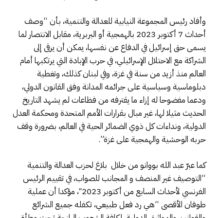
وأفاد رئيس المجموعة النيابية للعدالة والتنمية، بأن “وصف
أحداث 7 أكتوبر 2023 بالهمجية أو البربرية، مقابل الانتصار لما
يسمى حق إسرائيل في الدفاع عن نفسها، يمكن أن يرقى إلى
الشراكة مع الاحتلال الإسرائيلي، في حرب الإبادة التي يرتكبها أمام
العالم منذ أزيد من سنة في غزة، وفي لبنان كذلك، وتغطية
دبلوماسية وسياسية على جرائمه المدانة وفق القانون الدولي،
ودعما مفضوحا له إزاء ما يقترفه من فظاعات لم يشهد التاريخ
الحديث مثيلا لها، غير مبال بقرارات الأمم المتحدة ومحكمة العدل
الدولية، ونداءات كل ذوي الضمائر الحية في العالم، بضرورة وقف
حربه الوحشية والهمجية على غزة”.
كما عبرّ عبد الله بووانو من خلال بلاغ لحزب العدالة والتنمية
“التوصيف غير المنصف و المجانب للصواب، في تقييم الرئيس
الفرنسي لأحداث السابع من أكتوبر 2023″، مؤكدا أن عملية
طوفان الأقصى “هي رد فعل طبيعي، تكفله جميع الشرائع
والقوانين والمواثيق الدولية، لكافة الشعوب الرازحة تحت وطأة