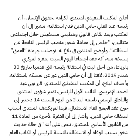
أعلن المكتب التنفيذي لمنتدى الكرامة لحقوق الإنسان، أن
رئيسه عبد العلي حامي الدين قدم استقالته، مشيرا إلى أن
المكتب وبعد نقاش قانوني وتنظيمي مستفيض خلال اجتماعين
متتاليين، “خلص إلى معاينة شغور منصب الرئيس الناتجة عن
استقالته”. وأوضح المنتدى في بلاغ له، توصلت جريدة “العمق”
بنسخة منه، أنه عقد اجتماعا اليوم السبت بمقره المركزي
بالرباط، من أجل البث في استقالة رئيسه التي قدمها بتاريخ 30
شتنبر 2019، لافتا إلى أن حامي الدين عبر عن تمسكه باستقالته.
وأضاف البلاغ، أن المكتب التنفيذي للمنتدى، قرر تولي عبد
الصمد الإدريسي، النائب الأول للرئيس، تدبير شؤون المنتدى
والناطق الرسمي باسمه ابتداءً من اليوم السبت 14 دجنبر، إلى
حين عقد الجمع العام الاستثنائي، فيما لم يكشف المنتدى أسباب
استقالة حامي الدين. وأشار إلى أن الفقرة الأخيرة من المادة 11
من القانون الأساسي للمنتدى، تنص على أنه “في حالة حدوث
شغور بسبب الوفاة أو الاستقالة بالنسبة للرئيس أو الكاتب العام