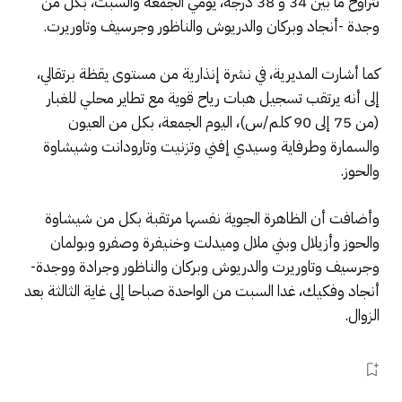
تتراوح ما بين 34 و 38 درجة، يومي الجمعة والسبت، بكل من
وجدة -أنجاد وبركان والدريوش والناظور وجرسيف وتاوريرت.
كما أشارت المديرية، في نشرة إنذارية من مستوى يقظة برتقالي،
إلى أنه يرتقب تسجيل هبات رياح قوية مع تطاير محلي للغبار
(من 75 إلى 90 كلم/س)، اليوم الجمعة، بكل من العيون
والسمارة وطرفاية وسيدي إفني وتزنيت وتارودانت وشيشاوة
والحوز.
وأضافت أن الظاهرة الجوية نفسها مرتقبة بكل من شيشاوة
والحوز وأزيلال وبني ملال وميدلت وخنيفرة وصفرو وبولمان
وجرسيف وتاوريرت والدريوش وبركان والناظور وجرادة ووجدة-
أنجاد وفكيك، غدا السبت من الواحدة صباحا إلى غاية الثالثة بعد
الزوال.