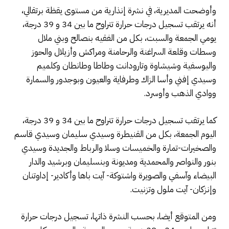
وأوضحت المديرية، في نشرة إنذارية من مستوى يقظة برتقالي،
أنه يرتقب تسجيل درجات حرارة تتراوح ما بين 34 و 39 درجة،
يومي الجمعة والسبت، بكل من الفقيه بنصالح وبني ملال
وسطات وقلعة السراغنة والرحامنة ومراكش وأزيلال والحوز
واليوسفية وشيشاوة وتارودانت وطاطا وطانطان وكلميم
وسيدي إفني وأسا الزاك وطرفاية والعيون وبوجدور والسمارة
ووادي الذهب وأوسرد.
كما يرتقب تسجيل درجات حرارة تتراوح ما بين 34 و 39 درجة،
اليوم الجمعة، بكل من القنيطرة وسيدي سليمان وسيدي قاسم
والصخيرات-تمارة والخميسات وسلا والرباط والجديدة وسيدي
بنور والنواصر والمحمدية ومديونة وبنسليمان وبرشيد والدار
البيضاء وآسفي والصويرة واشتوكة- آيت باها وأكادير- إداوتنان
وإنزكان- آيت ملول وتزنيت.
ومن المتوقع أيضا، بحسب النشرة ذاتها، تسجيل درجات حرارة