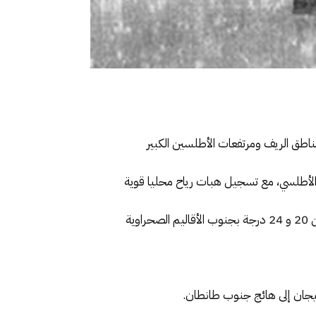
ناطق الريف ومرتفعات الأطلسين الكبير
أطلسي، مع تسجيل هبات رياح محليا قوية
وستتراوح درجات الحرارة الدنيا، ما بين 03 و 12 درجة بكل من مرتفعات الأطلس، والريف، والهضاب العليا الشرقية، وما بين 20 و 24 درجة بجنوب الأقاليم الصحراوية
هيجان إلى هائج جنوب طانطان.