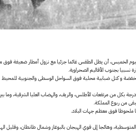
ة لليوم الخميس، أن يظل الطقس غائما جزئيا مع نزول أمطار ضعيفة فوق م
ة نسبيا بجنوب الأقاليم الصحراوية.
فضة و كتل ضبابية محلية فوق السواحل الوسطى والجنوبية للمحيط ال
ضا ملحوظا فوق معظم جهات البلاد.
المتوسطية، وهائجا إلى قوي الهيجان بالبوغاز وشمال طانطان، وقليل ال