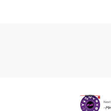
Next 
وم..