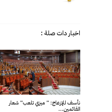
اخبار دات صلة :
نأسف للإزعاج: ” ميزي تلعب” شعار
القائمين...