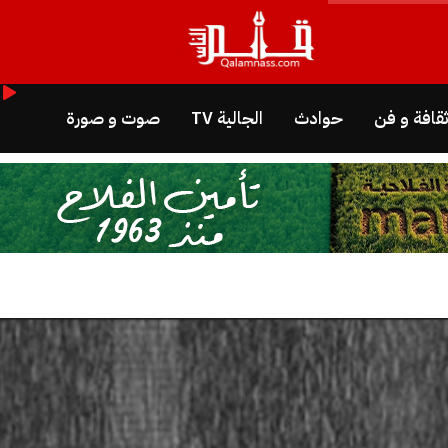
قافة و فن
حوادث
الجالية TV
صوت و صورة