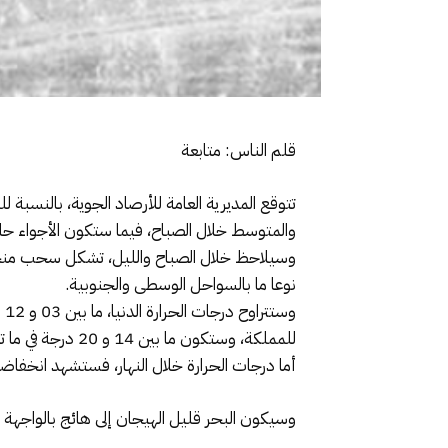
قلم الناس: متابعة
تتوقع المديرية العامة للأرصاد الجوية، بالنسب
والمتوسط خلال الصباح، فيما ستكون الأجواء حار
وسيلاحظ خلال الصباح والليل، تشكل سحب منخ
نوعا ما بالسواحل الوسطى والجنوبية.
للمملكة، وستكون ما بين 14 و 20 درجة في ما تبقى من ربوع المملكة.
أما درجات الحرارة خلال النهار، فستشهد انخفا
وسيكون البحر قليل الهيجان إلى هائج بالواجهة 