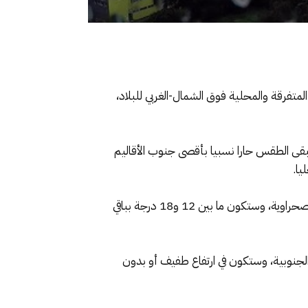
المتفرقة والمحلية فوق الشمال-الغربي للبلاد،
ى الطقس حارا نسبيا بأقصى جنوب الأقاليم
يا.
وستتراوح درجات الحرارة الدنيا ما بين 05 و11 درجة بمرتفعات الأطلس والريف، وما بين 19 و25 درجة بجنوب الأقاليم الصحراوية، وستكون ما بين 12 و18 درجة بباقي
لجنوبية، وستكون في ارتفاع طفيف أو بدون