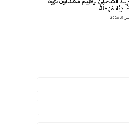
رِيط السَّاحِلِيّ بإقْلِيم شِفْشَاون ثَرْوَة
ِصَادِيَّة مُهْمَلَة...
 2026