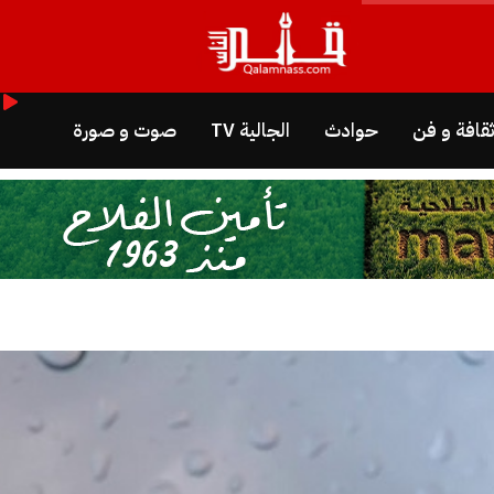
قافة و فن
حوادث
الجالية TV
صوت و صورة