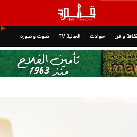
قافة و فن
حوادث
الجالية TV
صوت و صورة