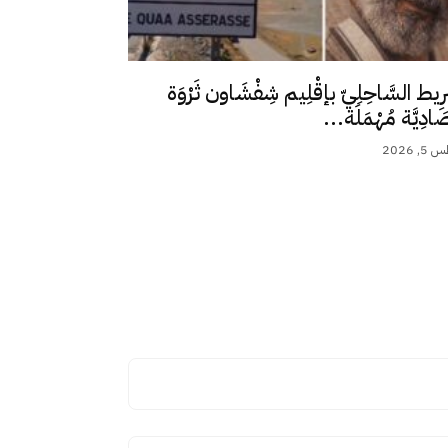
رِيط السَّاحِلِيّ بإقْلِيم شِفْشَاون ثَرْوَة
ِصَادِيَّة مُهْمَلَة...
 2026