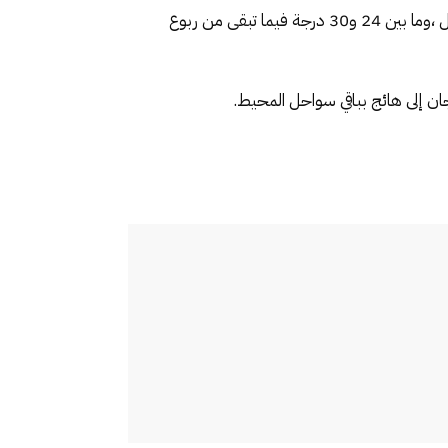
وستتراوح درجات الحرارة الدنيا ما بين 15 و22 درجة بكل من مرتفعات الأطلس والريف، والمنطقة الشرقية وقرب السواحل ،وما بين 24 و30 درجة فيما تبقى من ربوع
جان إلى هائج بباقي سواحل المحيط.