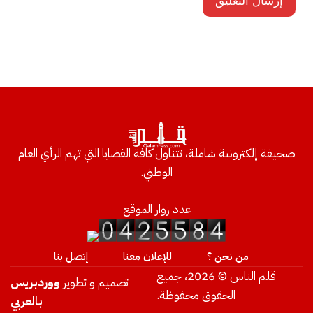
صحيفة إلكترونية شاملة، تتناول كافة القضايا التي تهم الرأي العام
الوطني.
عدد زوار الموقع
من نحن ؟
للإعلان معنا
إتصل بنا
قلم الناس © 2026، جميع
تصميم و تطوير
ووردبريس
الحقوق محفوظة.
بالعربي