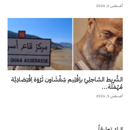
أغسطس 6, 2026
الشَّرِيط السَّاحِلِيّ بإقْلِيم شِفْشَاون ثَرْوَة اِقْتِصَادِيَّة
مُهْمَلَة...
أغسطس 5, 2026
اترك تعليقاً