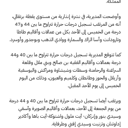
المملكة.
وأوضحت المديرية، في نشرة إنذارية من مستوى يقظة برتقالي،
أنه من المرتقب تسجيل درجات حرارة تتراوح ما بين 44 و47
درجة من الخميس إلى الأحد بكل من عمالات وأقاليم طاطا
وتارودانت وأسا الزاك والسمارة ووادي الذهب وبوجدور وأوسرد.
كما تتوقع المديرية تسجيل درجات حرارة تتراوح ما بين 40 و44
درجة بعمالات وأقاليم الفقيه بن صالح وبني ملال وقلعة
السراغنة والرحامنة وسطات وشيشاوة ومراكش واليوسفية
وأزيلال والحوز وطانطان وكلميم والعيون، وذلك من اليوم
الخميس إلى يوم الأحد المقبل.
ويرتقب أيضا تسجيل درجات حرارة تتراوح ما بين 40 و 44 درجة
من يوم الجمعة إلى الأحد، بعمالات وأقاليم الصويرة وآسفي
وسيدي بنور وإنزكان- آيت ملول واشتوكة-آيت باها وأكادير
إداوتنان وتزنيت وسيدي إفني وطرفاية.