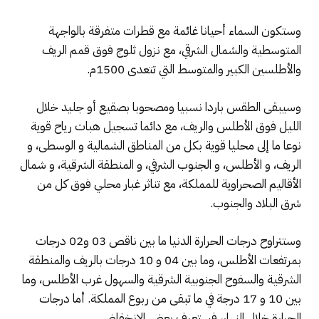
وستكون السماء أحيانا غائمة مع قطرات متفرقة بالواجهة
المتوسطية والشمال الشرقي، مع نزول ثلوج فوق قمم الريف
والأطلسين الكبير والمتوسط التي تتعدى 1500م.
وسيبقى الطقس باردا نسبيا ومصحوبا بصقيع أو جليد خلال
الليل فوق الأطلس والريف، مع دائما تسجيل هبات رياح قوية
نوعا ما إلى محليا قوية بكل من المناطق الشمالية و الوسطى، و
الريف، و الأطلس، و الجنوب الشرقي، و المنطقة الشرقية، و شمال
الأقاليم الصحراوية للمملكة، مع تناثر غبار محلي فوق كل من
شرق البلاد والجنوب.
وستتراوح درجات الحرارة الدنيا ما بين ناقص 03 و02 درجات
بمرتفعات الأطلس، وما بين 04 و 10 درجات بالريف والمنطقة
الشرقية والسفوح الجنوبية الشرقية والسهول غرب الأطلس، وما
بين 10 و 17 درجة في ما تبقى من ربوع المملكة. أما درجات
الحرارة خلال النهار، فستعرف بعض الانخفاض.