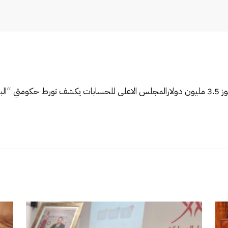
لار
المجلس الاعلى للحسابات يكشف تورط حكومتي “ال