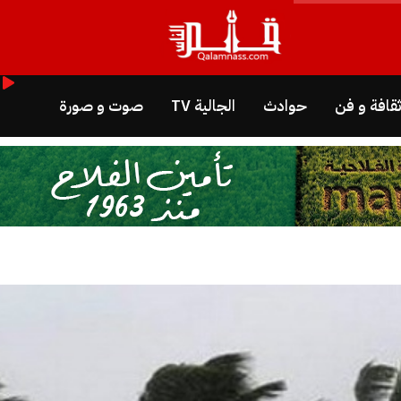
قافة و فن
حوادث
الجالية TV
صوت و صورة