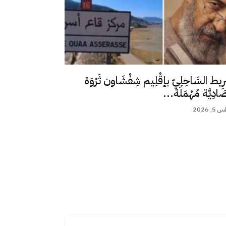
رِيط السَّاحِلِيّ بإقْلِيم شِفْشَاون ثَرْوَة
ِصَادِيَّة مُهْمَلَة...
 2026