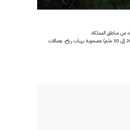
دد من مناطق المملكة.
وأوضحت المديرية، في نشرة إنذارية من مستوى يقظة “برتقالي”، أنه من المرتقب تسجيل زخات رعدية محليا قوية (من 20 إلى 30 ملم) مصحوبة بهبات رياح، بعمالات