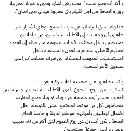
و أكد أنه يضع نفسه ” تحت رهن اشارة وطني والدولة المغربية
ووزارة الصحة من اجل القيام باي مجهود ميداني طبي اضافي”.
هذا وقد سبق للبرلماني، عن حزب التجمع الوطني للأحرار، بدر
طاهري أن وجه نداء إلى الأطباء السياسيين، من برلمانيين
ومنتخبين داخل مختلف الأحزاب، يدعوهم من خلاله إلى العودة
لعملهم الأصلي، لتقديم يد العون والمساعدة داخل
المستشفيات العمومية للمملكة، التي تعرف خصاصا كبيرا على
مستوى الأطر الصحية.
و كتب طاهري على صفحته الفايسبوكية يقول : ”
اتسائلء_عن_روح_التطوع_لدى_الأطباء_المنتخبين_والبرلمانيين
المغرب يعيش أزمة حقيقية جراء وباء كورونا، جميع المغاربة
متضامنون، كل من موقعه المجتمع المدني بالتوعية، رجال
الأعمال الوطنيين بأموالهم، موظفو الدولة و خاصة قطاع
الصحة…لكن أتساءل عن روح التطوع لدى أكثر من 50 طبيب
برلماني ورئيس جماعة ومنتخب”.