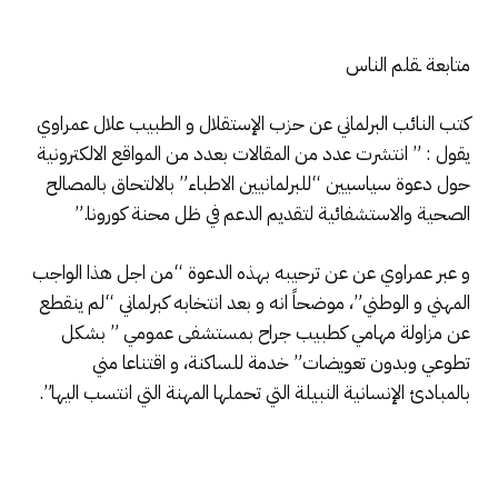
متابعة ـقلم الناس
كتب النائب البرلماني عن حزب الإستقلال و الطبيب علال عمراوي
يقول : ” انتشرت عدد من المقالات بعدد من المواقع الالكترونية
حول دعوة سياسيين “للبرلمانيين الاطباء” بالالتحاق بالمصالح
الصحية والاستشفائية لتقديم الدعم في ظل محنة كورونا.”
و عبر عمراوي عن عن ترحيبه بهذه الدعوة “من اجل هذا الواجب
المهني و الوطني”، موضحاً انه و بعد انتخابه كبرلماني “لم ينقطع
عن مزاولة مهامي كطبيب جراح بمستشفى عمومي ” بشكل
تطوعي وبدون تعويضات” خدمة للساكنة، و اقتناعا مني
بالمبادئ الإنسانية النبيلة التي تحملها المهنة التي انتسب اليها”.