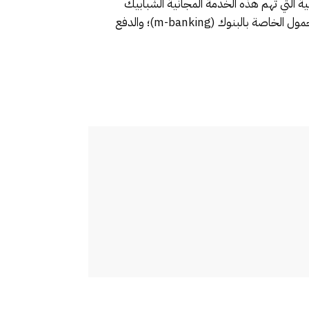
ة التي تهم هذه الخدمة المجانية الشبابيك
البنكية الإلكترونية التابعة لبنوك المرتفقين (GAB)؛ والمواقع الإلكترونية لهذه البنوك (e-banking)؛ وتطبيقات الهاتف المحمول الخاصة بالبنوك (m-banking)؛ والدفع