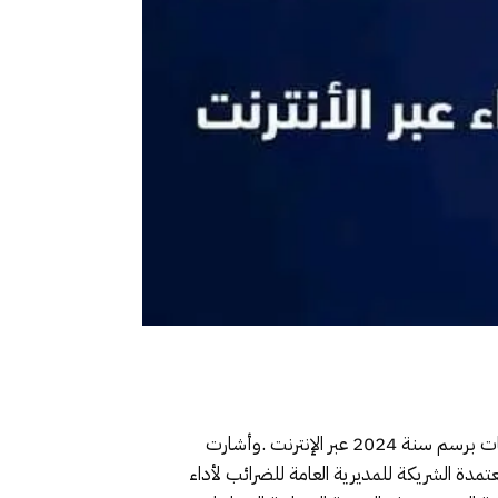
أنهت المديرية العامة للضرائب إلى علم المرتفقين المالكين للمركبات بمجانية أداء الضريبة الخصوصية السنوية على المركبات برسم سنة 2024 عبر الإنترنت .وأشارت
تمدة الشريكة للمديرية العامة للضرائب لأداء