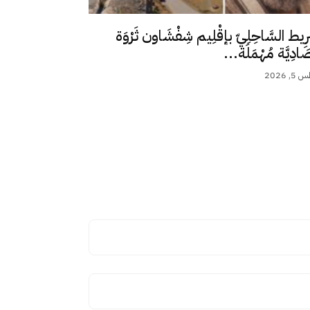
رِيط السَّاحِلِيّ بإقْلِيم شِفْشَاون ثَرْوَة
ِصَادِيَّة مُهْمَلَة...
 2026