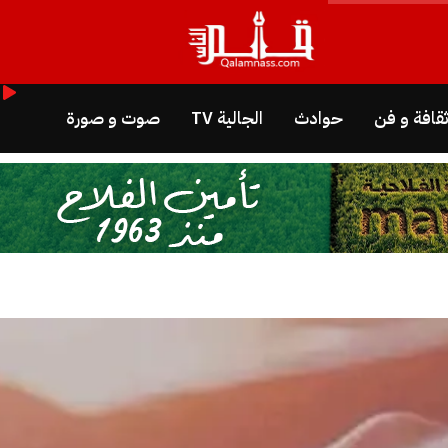
قافة و فن
حوادث
الجالية TV
صوت و صورة