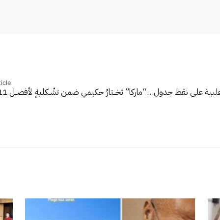
icle
غلبية على نقط جدول…
“ماركا” تخــتارُ حكيمي ضمن تشْـكليةٍ لأفضــل 11 لاعباً…