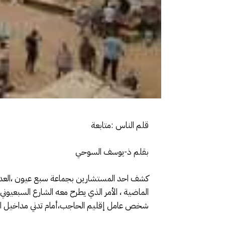
قلم الناس :متابعة
بقلم ذ-يوسف السوحي
كشف احد المستشارين بجماعة سبع عيون ،العديد 
الماضية ، الأمر الذي يطرح معه الشارع السبعيون
شخص عامل إقليم الحاجب،أمام تدني مداخيل الس