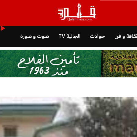
قافة و فن
حوادث
الجالية TV
صوت و صورة