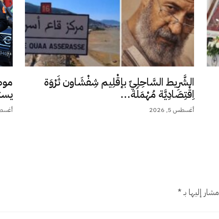
الشَّرِيط السَّاحِلِيّ بإقْلِيم شِفْشَاون ثَرْوَة
موظ
اِقْتِصَادِيَّة مُهْمَلَة...
يست
أغسطس 5, 2026
أغسطس 4,
شار إليها بـ
*