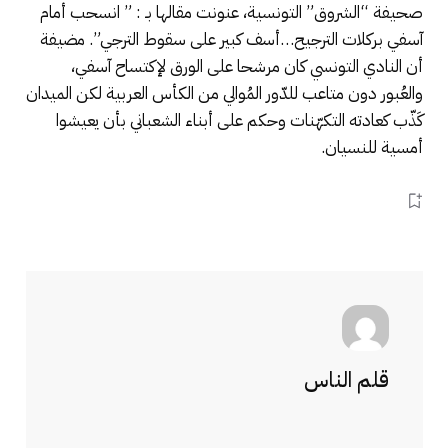
صحيفة “الشروق” التونسية، عنونت مقالها بـ : ” انسحب أمام
آسفي بركلات الترجيح…أسف كبير على سقوط الترجي”. مضيفة
أن النادي التونسي كان مرشحا على الورق لإكتساح آسفي،
والعُبور دون متاعب للدّور المُوالي من الكأس العربية لكن الميدان
كَذّب كعادته التكهّنات وحكم على أبناء الشعباني بأن يعيشوا
أمسية للنسيان.
قلم الناس