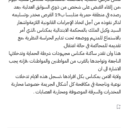
،من إلقاء القبض على شخص من ذوي السوابق العدلية ،بعد
رصده في منطقة حمرية متلبسا ب19 القرص مخدر ،وتسليمه
لدائر نفوذه من أجل اتخاذ الإجراءات القانونية اللازمةواشعار
السيد وكيل الملك بالمحكمة الابتدالية بمكناس ،الذي أمر
بالاستماع للمتهم ووضعه تحت تدابير الحراسة النظرية ،مع
تقديمه للمحاكمة في حالة اعتقال.
هذا وان تقدر ساكنة مكناس مجهودات شرطة الحماية وتدخلاتها
الناجعة وتواجدها بالقرب من المواطنين والمواطنات ،فإنه يجب
الاشارة الى ان
ولاية الامن بمكناس بكل افرادها ،تسجل هذه الايام تدخلات
نوعية وناجحة في مكافحة كل أشكال الجريمة خصوصا محاربة
المخدرات والسرقة الموصوفة ومحاربة العصابات .