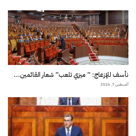
نأسف للإزعاج: ” ميزي تلعب” شعار القائمين...
أغسطس 7, 2026