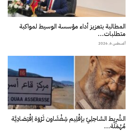
المطالبة بتعزيز أداء مؤسسة الوسيط لمواكبة
متطلبات...
أغسطس 6, 2026
الشَّرِيط السَّاحِلِيّ بإقْلِيم شِفْشَاون ثَرْوَة اِقْتِصَادِيَّة
مُهْمَلَة...